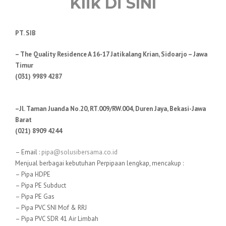
Klik Di SINI
PT. SIB
– The Quality Residence A 16-17 Jatikalang Krian, Sidoarjo – Jawa
Timur
(031) 9989 4287
–Jl. Taman Juanda No.20, RT.009/RW.004, Duren Jaya, Bekasi-Jawa
Barat
(021) 8909 4244
– Email :
pipa@solusibersama.co.id
Menjual berbagai kebutuhan Perpipaan lengkap, mencakup :
– Pipa HDPE
– Pipa PE Subduct
– Pipa PE Gas
– Pipa PVC SNI Mof & RRJ
– Pipa PVC SDR 41 Air Limbah