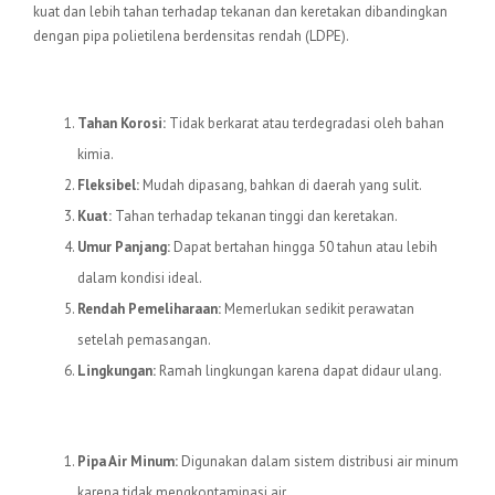
kuat dan lebih tahan terhadap tekanan dan keretakan dibandingkan
dengan pipa polietilena berdensitas rendah (LDPE).
Keunggulan Pipa HDPE
Tahan Korosi:
Tidak berkarat atau terdegradasi oleh bahan
kimia.
Fleksibel:
Mudah dipasang, bahkan di daerah yang sulit.
Kuat:
Tahan terhadap tekanan tinggi dan keretakan.
Umur Panjang:
Dapat bertahan hingga 50 tahun atau lebih
dalam kondisi ideal.
Rendah Pemeliharaan:
Memerlukan sedikit perawatan
setelah pemasangan.
Lingkungan:
Ramah lingkungan karena dapat didaur ulang.
Aplikasi Pipa HDPE
Pipa Air Minum:
Digunakan dalam sistem distribusi air minum
karena tidak mengkontaminasi air.