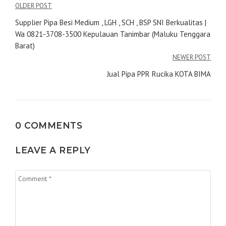
Navigasi
OLDER POST
pos
Supplier Pipa Besi Medium , LGH , SCH , BSP SNI Berkualitas |
Wa 0821-3708-3500 Kepulauan Tanimbar (Maluku Tenggara
Barat)
NEWER POST
Jual Pipa PPR Rucika KOTA BIMA
0 COMMENTS
LEAVE A REPLY