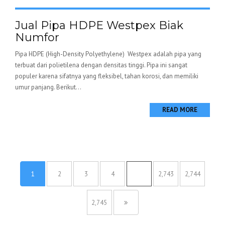
Jual Pipa HDPE Westpex Biak
Numfor
Pipa HDPE (High-Density Polyethylene) Westpex adalah pipa yang
terbuat dari polietilena dengan densitas tinggi. Pipa ini sangat
populer karena sifatnya yang fleksibel, tahan korosi, dan memiliki
umur panjang. Berikut...
READ MORE
1
2
3
4
…
2,743
2,744
2,745