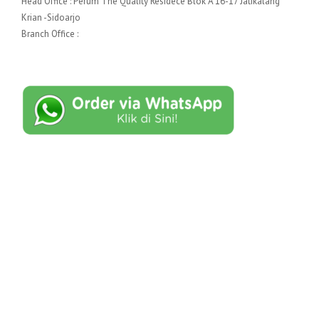
Head Office : Perum The Quality Residece Blok A 16-17 Jatikalang
Krian -Sidoarjo
Branch Office :