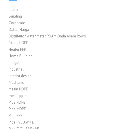
audio
Building
Corporate
Daftar Harga
Distributor Water Meter PDAM Onda Asem Rowo
Fitting HDPE
Heater PPR
Home Building
image
Industrial
Interior design
Mechanic
Mesin HDPE
mesin pp-r
Pipa HDPE
Pipa MDPE
Pipa PPR
Pipa PVC AW / D
Pipa PVC JIS VP / VP