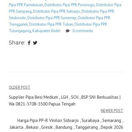
Pipa PPR Pamekasan
,
Distributor Pipa PPR Ponorogo
,
Distributor Pipa
PPR Sampang
,
Distributor Pipa PPR Sidoarjo
,
Distributor Pipa PPR
Situbondo
,
Distributor Pipa PPR Sumenep
,
Distributor Pipa PPR
Trenggalek
,
Distributor Pipa PPR Tuban
,
Distributor Pipa PPR
Tulungagung
,
Kabupaten Kediri
0 comments
Share:
Navigasi
OLDER POST
pos
Supplier Pipa Besi Medium , LGH , SCH , BSP SNI Berkualitas |
Wa 0821-3708-3500 Papua Tengah
NEWER POST
Harga Pipa PP-R Vinilon Sidoarjo , Surabaya , Semarang ,
Jakarta , Bekasi , Gresik , Bandung , Tanggerang , Depok 2026