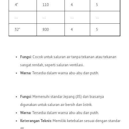
4″
110
4
5
…
…
…
…
32″
800
4
5
3.
Pipa uPVC C
Fungsi
: Cocok untuk saluran air tanpa tekanan atau tekanan
sangat rendah, seperti saluran ventilasi.
Warna
: Tersedia dalam warna abu-abu dan putih.
4.
Pipa uPVC JIS
Fungsi
: Memenuhi standar Jepang (JIS) dan biasanya
digunakan untuk saluran air bersih dan listrik.
Warna
: Tersedia dalam warna abu-abu dan putih.
Keterangan Teknis
: Memiliki ketebalan sesuai dengan standar
JIS.