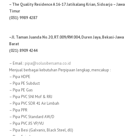
– The Quality Residence A 16-17 Jatikalang Krian, Sidoarjo – Jawa
Timur
(031) 9989 4287
–Jl. Taman Juanda No.20, RT.009/RW.004, Duren Jaya, Bekasi-Jawa
Barat
(021) 8909 4244
– Email :
pipa@solusibersama.co.id
Menjual berbagai kebutuhan Perpipaan lengkap, mencakup :
– Pipa HDPE
– Pipa PE Subduct
– Pipa PE Gas
– Pipa PVC SNI Mof & RRJ
– Pipa PVC SDR 41 Air Limbah
– Pipa PPR
– Pipa PVC Standard AW/D
– Pipa PVC JIS VP/VU
– Pipa Besi (Galvanis, Black Steel, dll)