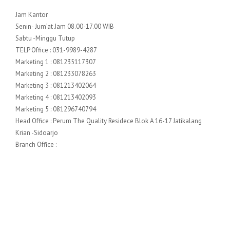
Jam Kantor
Senin- Jum’at Jam 08.00-17.00 WIB
Sabtu -Minggu Tutup
TELP Office : 031-9989-4287
Marketing 1 : 081235117307
Marketing 2 : 081233078263
Marketing 3 : 081213402064
Marketing 4 : 081213402093
Marketing 5 : 081296740794
Head Office : Perum The Quality Residece Blok A 16-17 Jatikalang
Krian -Sidoarjo
Branch Office :