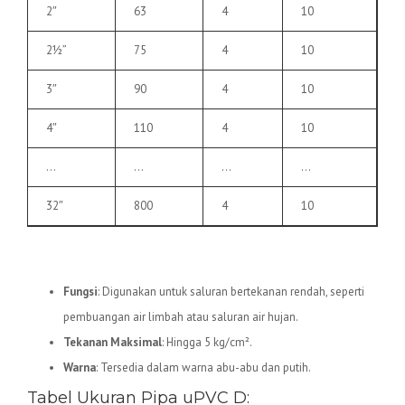
2″
63
4
10
2½”
75
4
10
3″
90
4
10
4″
110
4
10
…
…
…
…
32″
800
4
10
2.
Pipa uPVC D
Fungsi
: Digunakan untuk saluran bertekanan rendah, seperti
pembuangan air limbah atau saluran air hujan.
Tekanan Maksimal
: Hingga 5 kg/cm².
Warna
: Tersedia dalam warna abu-abu dan putih.
Tabel Ukuran Pipa uPVC D: