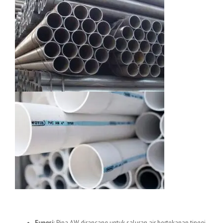
1.
Pipa uPVC AW
Fungsi
: Pipa AW dirancang untuk saluran air bertekanan tinggi,