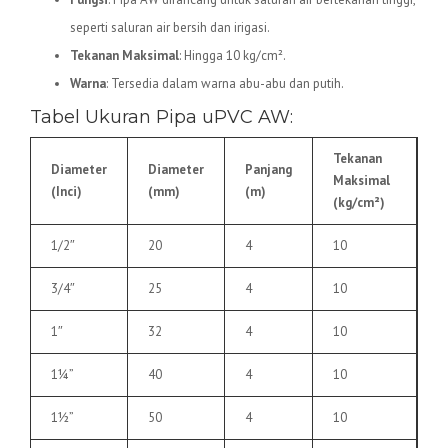
seperti saluran air bersih dan irigasi.
Tekanan Maksimal
: Hingga 10 kg/cm².
Warna
: Tersedia dalam warna abu-abu dan putih.
Tabel Ukuran Pipa uPVC AW:
Tekanan
Diameter
Diameter
Panjang
Maksimal
(Inci)
(mm)
(m)
(kg/cm²)
1/2″
20
4
10
3/4″
25
4
10
1″
32
4
10
1¼”
40
4
10
1½”
50
4
10