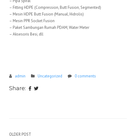
– Pipa Spiral
– Fitting HDPE (Compression, Butt Fusion, Segmented)
– Mesin HDPE Butt Fusion (Manual, Hidrolis)
– Mesin PPR Socket Fusion
– Paket Sambungan Rumah PDAM, Water Meter
– Aksesoris Besi, dll
admin
Uncategorized
0 comments
Share:
Navigasi
OLDER POST