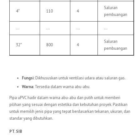
Saluran
4″
110
4
pembuangan
…
…
…
…
Saluran
32″
800
4
pembuangan
6.
Pipa uPVC VU
Fungsi
: Dikhususkan untuk ventilasi udara atau saluran gas.
Warna
: Tersedia dalam warna abu-abu.
Pipa uPVC hadir dalam warna abu-abu dan putih untuk memberi
pilihan yang sesuai dengan estetika dan kebutuhan proyek. Pastikan
untuk memilih jenis pipa yang tepat berdasarkan tekanan, ukuran, dan
standar yang dibutuhkan.
PT. SIB