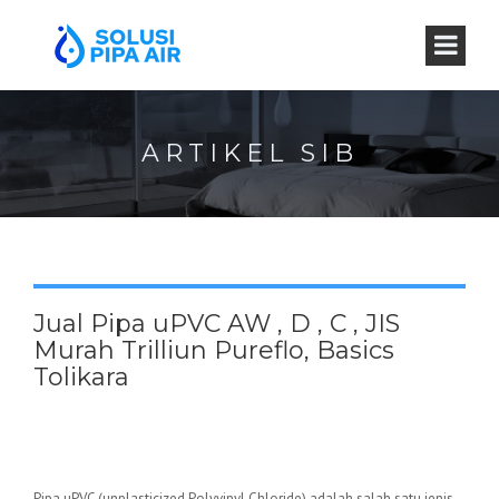
ARTIKEL SIB
Jual Pipa uPVC AW , D , C , JIS
Murah Trilliun Pureflo, Basics
Tolikara
Pipa uPVC (unplasticized Polyvinyl Chloride) adalah salah satu jenis