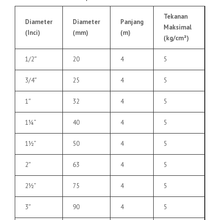
Tekanan
Diameter
Diameter
Panjang
Maksimal
(Inci)
(mm)
(m)
(kg/cm²)
1/2″
20
4
5
3/4″
25
4
5
1″
32
4
5
1¼”
40
4
5
1½”
50
4
5
2″
63
4
5
2½”
75
4
5
3″
90
4
5