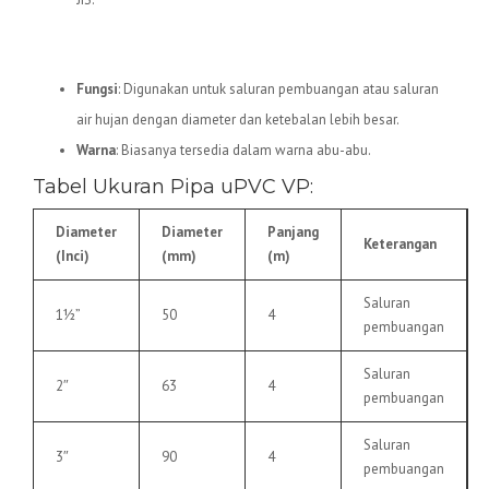
5.
Pipa uPVC VP
Fungsi
: Digunakan untuk saluran pembuangan atau saluran
air hujan dengan diameter dan ketebalan lebih besar.
Warna
: Biasanya tersedia dalam warna abu-abu.
Tabel Ukuran Pipa uPVC VP:
Diameter
Diameter
Panjang
Keterangan
(Inci)
(mm)
(m)
Saluran
1½”
50
4
pembuangan
Saluran
2″
63
4
pembuangan
Saluran
3″
90
4
pembuangan