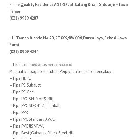
– The Quality Residence A 16-17 Jatikalang Krian, Sidoarjo – Jawa
Timur
(031) 9989 4287
–Jl. Taman Juanda No.20, RT.009/RW.004, Duren Jaya, Bekasi-Jawa
Barat
(021) 8909 4244
– Email :
pipa@solusibersama.co.id
Menjual berbagai kebutuhan Perpipaan lengkap, mencakup :
– Pipa HDPE
– Pipa PE Subduct
– Pipa PE Gas
– Pipa PVC SNI Mof & RRJ
– Pipa PVC SDR 41 Air Limbah
– Pipa PPR
– Pipa PVC Standard AW/D
– Pipa PVC JIS VP/VU
– Pipa Besi (Galvanis, Black Steel, dll)