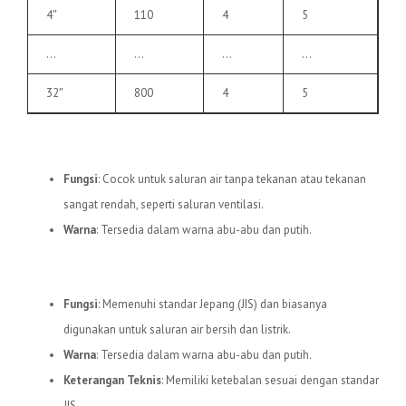
4″
110
4
5
…
…
…
…
32″
800
4
5
3.
Pipa uPVC C
Fungsi
: Cocok untuk saluran air tanpa tekanan atau tekanan
sangat rendah, seperti saluran ventilasi.
Warna
: Tersedia dalam warna abu-abu dan putih.
4.
Pipa uPVC JIS
Fungsi
: Memenuhi standar Jepang (JIS) dan biasanya
digunakan untuk saluran air bersih dan listrik.
Warna
: Tersedia dalam warna abu-abu dan putih.
Keterangan Teknis
: Memiliki ketebalan sesuai dengan standar
JIS.