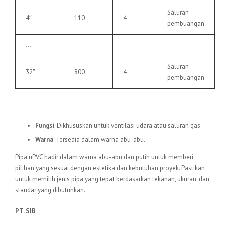
Saluran
4″
110
4
pembuangan
…
…
…
…
Saluran
32″
800
4
pembuangan
6.
Pipa uPVC VU
Fungsi
: Dikhususkan untuk ventilasi udara atau saluran gas.
Warna
: Tersedia dalam warna abu-abu.
Pipa uPVC hadir dalam warna abu-abu dan putih untuk memberi
pilihan yang sesuai dengan estetika dan kebutuhan proyek. Pastikan
untuk memilih jenis pipa yang tepat berdasarkan tekanan, ukuran, dan
standar yang dibutuhkan.
PT. SIB