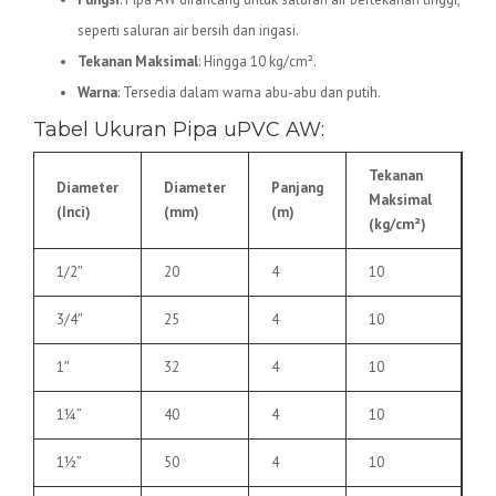
seperti saluran air bersih dan irigasi.
Tekanan Maksimal
: Hingga 10 kg/cm².
Warna
: Tersedia dalam warna abu-abu dan putih.
Tabel Ukuran Pipa uPVC AW:
Tekanan
Diameter
Diameter
Panjang
Maksimal
(Inci)
(mm)
(m)
(kg/cm²)
1/2″
20
4
10
3/4″
25
4
10
1″
32
4
10
1¼”
40
4
10
1½”
50
4
10