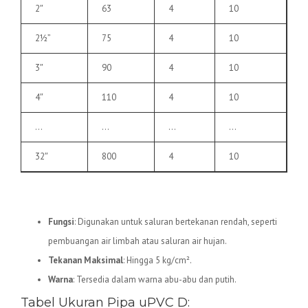
2″
63
4
10
2½”
75
4
10
3″
90
4
10
4″
110
4
10
…
…
…
…
32″
800
4
10
2.
Pipa uPVC D
Fungsi
: Digunakan untuk saluran bertekanan rendah, seperti
pembuangan air limbah atau saluran air hujan.
Tekanan Maksimal
: Hingga 5 kg/cm².
Warna
: Tersedia dalam warna abu-abu dan putih.
Tabel Ukuran Pipa uPVC D: