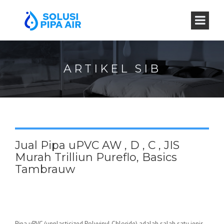
ARTIKEL SIB
Jual Pipa uPVC AW , D , C , JIS
Murah Trilliun Pureflo, Basics
Tambrauw
Pipa uPVC (unplasticized Polyvinyl Chloride) adalah salah satu jenis