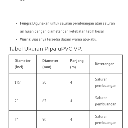
5.
Pipa uPVC VP
Fungsi
: Digunakan untuk saluran pembuangan atau saluran
air hujan dengan diameter dan ketebalan lebih besar.
Warna
: Biasanya tersedia dalam warna abu-abu.
Tabel Ukuran Pipa uPVC VP:
Diameter
Diameter
Panjang
Keterangan
(Inci)
(mm)
(m)
Saluran
1½”
50
4
pembuangan
Saluran
2″
63
4
pembuangan
Saluran
3″
90
4
pembuangan