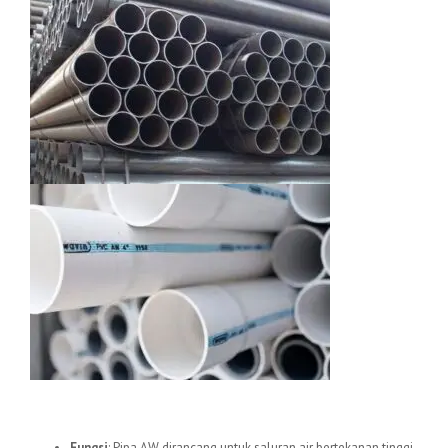
1.
Pipa uPVC AW
Fungsi
: Pipa AW dirancang untuk saluran air bertekanan tinggi,