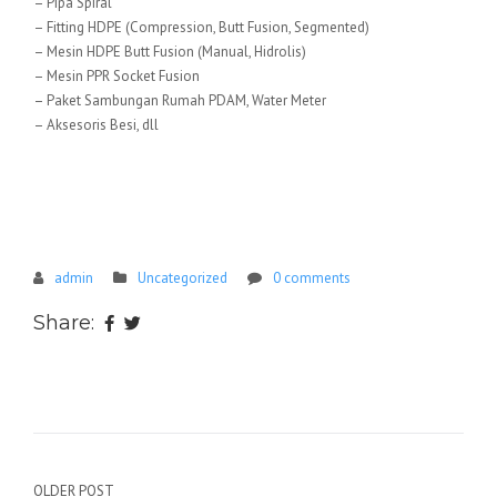
– Pipa Spiral
– Fitting HDPE (Compression, Butt Fusion, Segmented)
– Mesin HDPE Butt Fusion (Manual, Hidrolis)
– Mesin PPR Socket Fusion
– Paket Sambungan Rumah PDAM, Water Meter
– Aksesoris Besi, dll
admin
Uncategorized
0 comments
Share:
Navigasi
OLDER POST