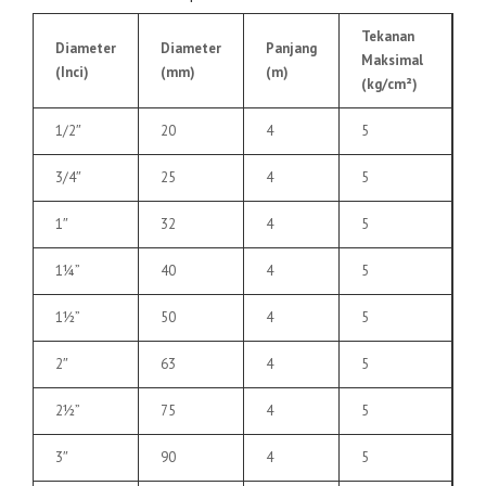
Tekanan
Diameter
Diameter
Panjang
Maksimal
(Inci)
(mm)
(m)
(kg/cm²)
1/2″
20
4
5
3/4″
25
4
5
1″
32
4
5
1¼”
40
4
5
1½”
50
4
5
2″
63
4
5
2½”
75
4
5
3″
90
4
5