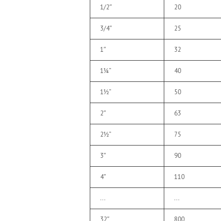
1/2″
20
3/4″
25
1″
32
1¼”
40
1½”
50
2″
63
2½”
75
3″
90
4″
110
…
…
32″
800