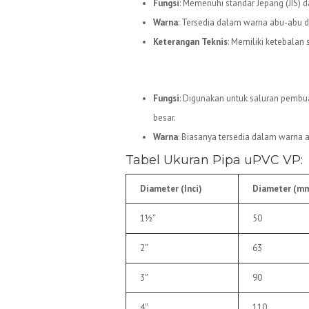
Fungsi
: Memenuhi standar Jepang (JIS) da
Warna
: Tersedia dalam warna abu-abu d
Keterangan Teknis
: Memiliki ketebalan 
5.
Pipa uPVC VP
Fungsi
: Digunakan untuk saluran pembua
besar.
Warna
: Biasanya tersedia dalam warna 
Tabel Ukuran Pipa uPVC VP:
Diameter (Inci)
Diameter (m
1½”
50
2″
63
3″
90
4″
110