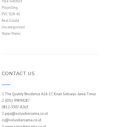
Pipa Subduct
Projecting
PVC SDR-41
Real Estate
Uncategorized
Water Meter
CONTACT US
The Quality Residence A16-17, Krian Sidoarjo-Jawa Timur
(031) 99894287
0812-3307-8263
pipa@solusibersama.co.id
cs@solusibersama.co.id
www.solusibersama.co.id