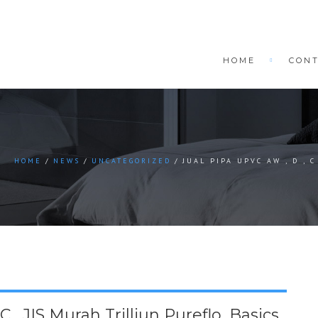
HOME
CON
HOME
NEWS
UNCATEGORIZED
JUAL PIPA UPVC AW , D , 
 , JIS Murah Trilliun Pureflo, Basics