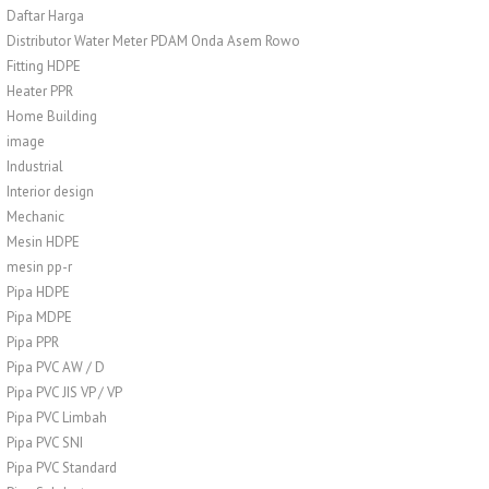
Daftar Harga
Distributor Water Meter PDAM Onda Asem Rowo
Fitting HDPE
Heater PPR
Home Building
image
Industrial
Interior design
Mechanic
Mesin HDPE
mesin pp-r
Pipa HDPE
Pipa MDPE
Pipa PPR
Pipa PVC AW / D
Pipa PVC JIS VP / VP
Pipa PVC Limbah
Pipa PVC SNI
Pipa PVC Standard