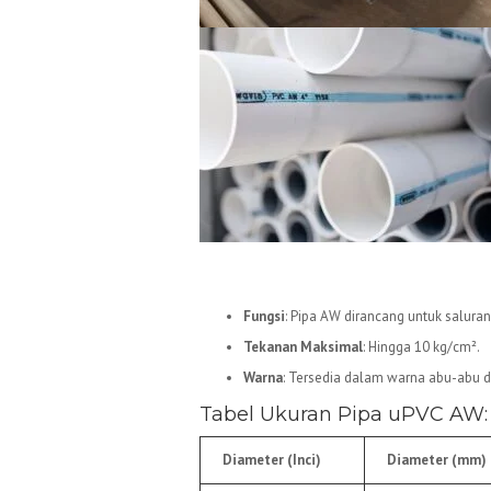
1.
Pipa uPVC AW
Fungsi
: Pipa AW dirancang untuk saluran a
Tekanan Maksimal
: Hingga 10 kg/cm².
Warna
: Tersedia dalam warna abu-abu d
Tabel Ukuran Pipa uPVC AW:
Diameter (Inci)
Diameter (mm)