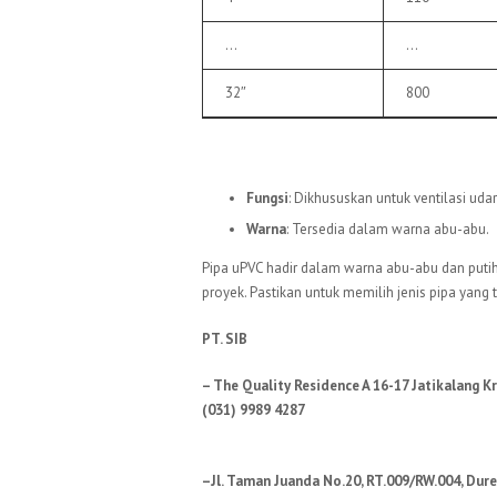
…
…
32″
800
6.
Pipa uPVC VU
Fungsi
: Dikhususkan untuk ventilasi uda
Warna
: Tersedia dalam warna abu-abu.
Pipa uPVC hadir dalam warna abu-abu dan putih
proyek. Pastikan untuk memilih jenis pipa yang
PT. SIB
– The Quality Residence A 16-17 Jatikalang K
(031) 9989 4287
–Jl. Taman Juanda No.20, RT.009/RW.004, Dure