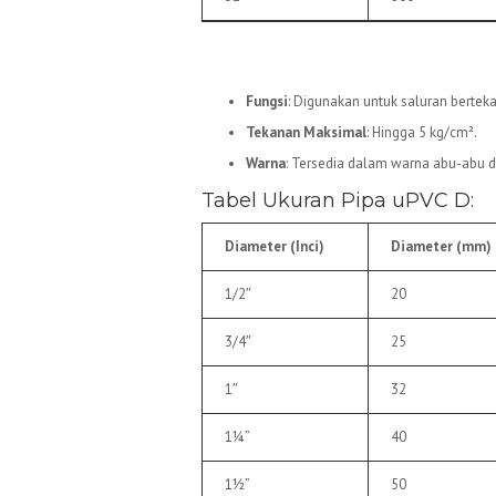
2.
Pipa uPVC D
Fungsi
: Digunakan untuk saluran berteka
Tekanan Maksimal
: Hingga 5 kg/cm².
Warna
: Tersedia dalam warna abu-abu d
Tabel Ukuran Pipa uPVC D:
Diameter (Inci)
Diameter (mm)
1/2″
20
3/4″
25
1″
32
1¼”
40
1½”
50