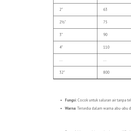
2″
63
2½”
75
3″
90
4″
110
…
…
32″
800
3.
Pipa uPVC C
Fungsi
: Cocok untuk saluran air tanpa t
Warna
: Tersedia dalam warna abu-abu d
4.
Pipa uPVC JIS