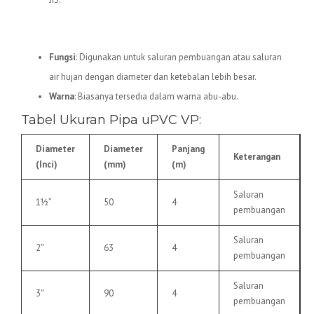
5.
Pipa uPVC VP
Fungsi
: Digunakan untuk saluran pembuangan atau saluran
air hujan dengan diameter dan ketebalan lebih besar.
Warna
: Biasanya tersedia dalam warna abu-abu.
Tabel Ukuran Pipa uPVC VP:
Diameter
Diameter
Panjang
Keterangan
(Inci)
(mm)
(m)
Saluran
1½”
50
4
pembuangan
Saluran
2″
63
4
pembuangan
Saluran
3″
90
4
pembuangan