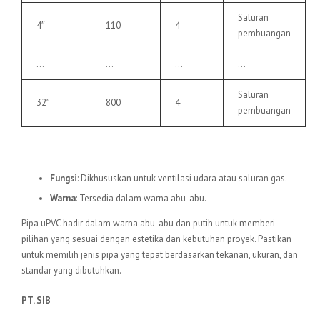
Saluran
4″
110
4
pembuangan
…
…
…
…
Saluran
32″
800
4
pembuangan
6.
Pipa uPVC VU
Fungsi
: Dikhususkan untuk ventilasi udara atau saluran gas.
Warna
: Tersedia dalam warna abu-abu.
Pipa uPVC hadir dalam warna abu-abu dan putih untuk memberi
pilihan yang sesuai dengan estetika dan kebutuhan proyek. Pastikan
untuk memilih jenis pipa yang tepat berdasarkan tekanan, ukuran, dan
standar yang dibutuhkan.
PT. SIB