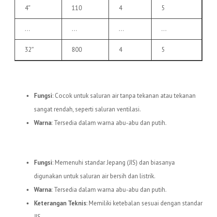
4″
110
4
5
…
…
…
…
32″
800
4
5
3.
Pipa uPVC C
Fungsi
: Cocok untuk saluran air tanpa tekanan atau tekanan
sangat rendah, seperti saluran ventilasi.
Warna
: Tersedia dalam warna abu-abu dan putih.
4.
Pipa uPVC JIS
Fungsi
: Memenuhi standar Jepang (JIS) dan biasanya
digunakan untuk saluran air bersih dan listrik.
Warna
: Tersedia dalam warna abu-abu dan putih.
Keterangan Teknis
: Memiliki ketebalan sesuai dengan standar
JIS.