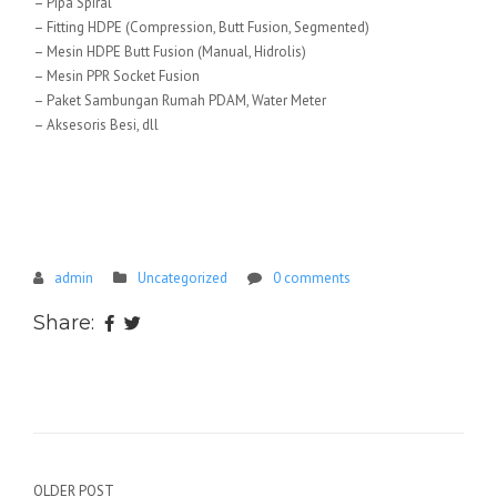
– Pipa Spiral
– Fitting HDPE (Compression, Butt Fusion, Segmented)
– Mesin HDPE Butt Fusion (Manual, Hidrolis)
– Mesin PPR Socket Fusion
– Paket Sambungan Rumah PDAM, Water Meter
– Aksesoris Besi, dll
admin
Uncategorized
0 comments
Share:
Navigasi
OLDER POST