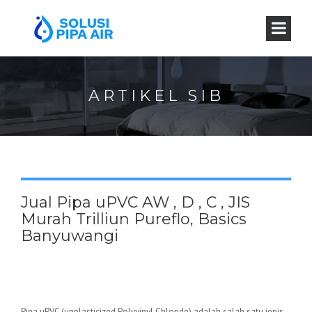
ARTIKEL SIB
Jual Pipa uPVC AW , D , C , JIS
Murah Trilliun Pureflo, Basics
Banyuwangi
Pipa uPVC (unplasticized Polyvinyl Chloride) adalah salah satu jenis