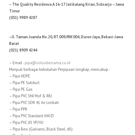
– The Quality Residence A 16-17 Jatikalang Krian, Sidoarjo – Jawa
Timur
(031) 9989 4287
–Jl. Taman Juanda No.20, RT.009/RW.004, Duren Jaya, Bekasi-Jawa
Barat
(021) 8909 4244
– Email :
pipa@solusibersama.co.id
Menjual berbagai kebutuhan Perpipaan lengkap, mencakup :
– Pipa HDPE
– Pipa PE Subduct
– Pipa PE Gas
– Pipa PVC SNI Mof & RRJ
– Pipa PVC SDR 41 Air Limbah
– Pipa PPR
– Pipa PVC Standard AW/D
– Pipa PVC JIS VP/VU
– Pipa Besi (Galvanis, Black Steel, dll)