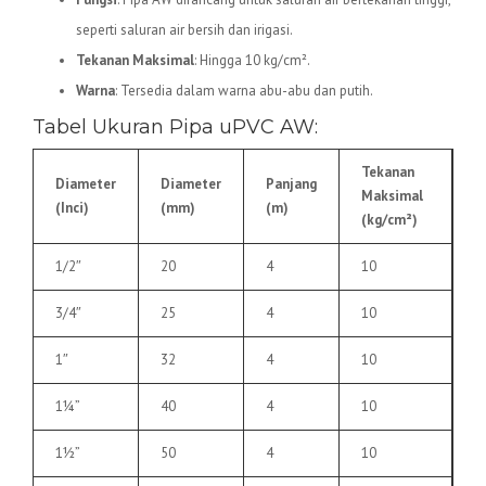
seperti saluran air bersih dan irigasi.
Tekanan Maksimal
: Hingga 10 kg/cm².
Warna
: Tersedia dalam warna abu-abu dan putih.
Tabel Ukuran Pipa uPVC AW:
Tekanan
Diameter
Diameter
Panjang
Maksimal
(Inci)
(mm)
(m)
(kg/cm²)
1/2″
20
4
10
3/4″
25
4
10
1″
32
4
10
1¼”
40
4
10
1½”
50
4
10