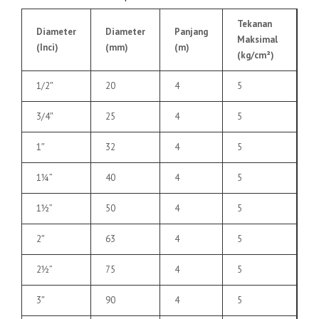
Tekanan
Diameter
Diameter
Panjang
Maksimal
(Inci)
(mm)
(m)
(kg/cm²)
1/2″
20
4
5
3/4″
25
4
5
1″
32
4
5
1¼”
40
4
5
1½”
50
4
5
2″
63
4
5
2½”
75
4
5
3″
90
4
5