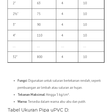
2″
63
4
10
2½”
75
4
10
3″
90
4
10
4″
110
4
10
…
…
…
…
32″
800
4
10
2.
Pipa uPVC D
Fungsi
: Digunakan untuk saluran bertekanan rendah, seperti
pembuangan air limbah atau saluran air hujan.
Tekanan Maksimal
: Hingga 5 kg/cm².
Warna
: Tersedia dalam warna abu-abu dan putih.
Tabel Ukuran Pipa uPVC D: