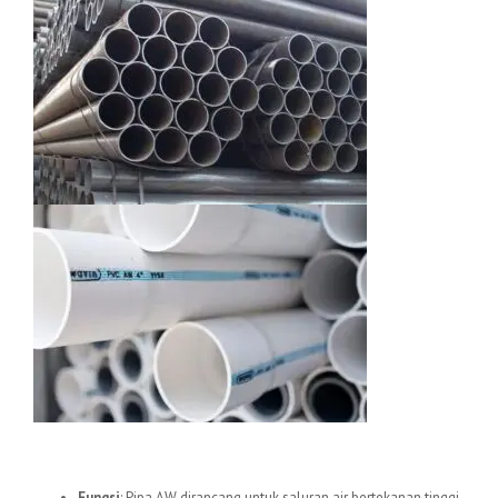
1.
Pipa uPVC AW
Fungsi
: Pipa AW dirancang untuk saluran air bertekanan tinggi,