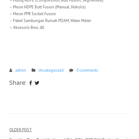
– Fitting HDPE (Compression, Butt Fusion, Segmented)
– Mesin HDPE Butt Fusion (Manual, Hidrolis)
– Mesin PPR Socket Fusion
– Paket Sambungan Rumah PDAM, Water Meter
– Aksesoris Besi, dll
admin
Uncategorized
0 comments
Share:
Navigasi
OLDER POST