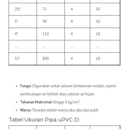
2½”
75
4
10
3″
90
4
10
4″
110
4
10
…
…
…
…
32″
800
4
10
2.
Pipa uPVC D
Fungsi
: Digunakan untuk saluran bertekanan rendah, seperti
pembuangan air limbah atau saluran air hujan.
Tekanan Maksimal
: Hingga 5 kg/cm².
Warna
: Tersedia dalam warna abu-abu dan putih.
Tabel Ukuran Pipa uPVC D: