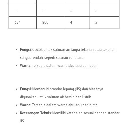
…
…
…
…
32″
800
4
5
3.
Pipa uPVC C
Fungsi
: Cocok untuk saluran air tanpa tekanan atau tekanan
sangat rendah, seperti saluran ventilasi.
Warna
: Tersedia dalam warna abu-abu dan putih.
4.
Pipa uPVC JIS
Fungsi
: Memenuhi standar Jepang (JIS) dan biasanya
digunakan untuk saluran air bersih dan listrik.
Warna
: Tersedia dalam warna abu-abu dan putih.
Keterangan Teknis
: Memiliki ketebalan sesuai dengan standar
JIS.