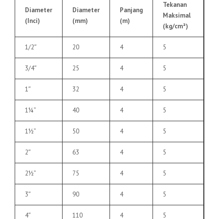
Tekanan
Diameter
Diameter
Panjang
Maksimal
(Inci)
(mm)
(m)
(kg/cm²)
1/2″
20
4
5
3/4″
25
4
5
1″
32
4
5
1¼”
40
4
5
1½”
50
4
5
2″
63
4
5
2½”
75
4
5
3″
90
4
5
4″
110
4
5