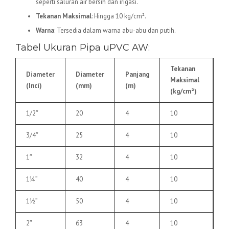
seperti saluran air bersih dan irigasi.
Tekanan Maksimal
: Hingga 10 kg/cm².
Warna
: Tersedia dalam warna abu-abu dan putih.
Tabel Ukuran Pipa uPVC AW:
Tekanan
Diameter
Diameter
Panjang
Maksimal
(Inci)
(mm)
(m)
(kg/cm²)
1/2″
20
4
10
3/4″
25
4
10
1″
32
4
10
1¼”
40
4
10
1½”
50
4
10
2″
63
4
10