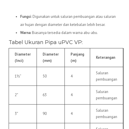
5.
Pipa uPVC VP
Fungsi
: Digunakan untuk saluran pembuangan atau saluran
air hujan dengan diameter dan ketebalan lebih besar.
Warna
: Biasanya tersedia dalam warna abu-abu.
Tabel Ukuran Pipa uPVC VP:
Diameter
Diameter
Panjang
Keterangan
(Inci)
(mm)
(m)
Saluran
1½”
50
4
pembuangan
Saluran
2″
63
4
pembuangan
Saluran
3″
90
4
pembuangan