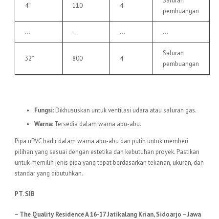
Saluran
4″
110
4
pembuangan
…
…
…
…
Saluran
32″
800
4
pembuangan
6.
Pipa uPVC VU
Fungsi
: Dikhususkan untuk ventilasi udara atau saluran gas.
Warna
: Tersedia dalam warna abu-abu.
Pipa uPVC hadir dalam warna abu-abu dan putih untuk memberi
pilihan yang sesuai dengan estetika dan kebutuhan proyek. Pastikan
untuk memilih jenis pipa yang tepat berdasarkan tekanan, ukuran, dan
standar yang dibutuhkan.
PT. SIB
– The Quality Residence A 16-17 Jatikalang Krian, Sidoarjo – Jawa