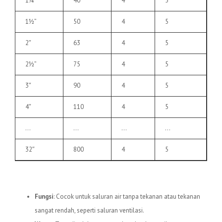
1¼”
40
4
5
1½”
50
4
5
2″
63
4
5
2½”
75
4
5
3″
90
4
5
4″
110
4
5
…
…
…
…
32″
800
4
5
3.
Pipa uPVC C
Fungsi
: Cocok untuk saluran air tanpa tekanan atau tekanan
sangat rendah, seperti saluran ventilasi.