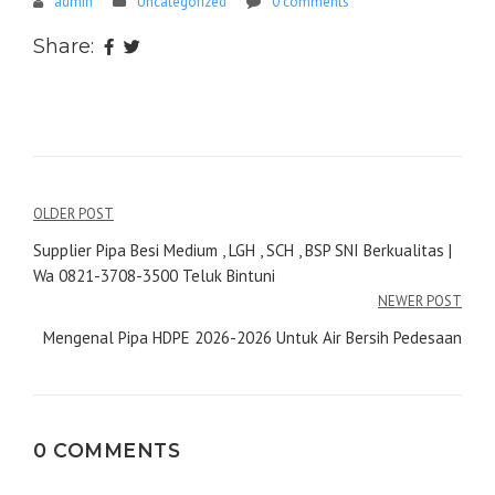
admin
Uncategorized
0 comments
Share:
Navigasi
OLDER POST
pos
Supplier Pipa Besi Medium , LGH , SCH , BSP SNI Berkualitas |
Wa 0821-3708-3500 Teluk Bintuni
NEWER POST
Mengenal Pipa HDPE 2026-2026 Untuk Air Bersih Pedesaan
0 COMMENTS