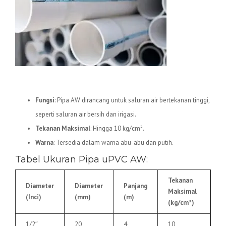
1.
Pipa uPVC AW
Fungsi
: Pipa AW dirancang untuk saluran air bertekanan tinggi,
seperti saluran air bersih dan irigasi.
Tekanan Maksimal
: Hingga 10 kg/cm².
Warna
: Tersedia dalam warna abu-abu dan putih.
Tabel Ukuran Pipa uPVC AW:
Tekanan
Diameter
Diameter
Panjang
Maksimal
(Inci)
(mm)
(m)
(kg/cm²)
1/2″
20
4
10