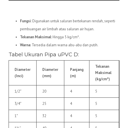
2.
Pipa uPVC D
Fungsi
: Digunakan untuk saluran bertekanan rendah, seperti
pembuangan air limbah atau saluran air hujan.
Tekanan Maksimal
: Hingga 5 kg/cm².
Warna
: Tersedia dalam warna abu-abu dan putih.
Tabel Ukuran Pipa uPVC D:
Tekanan
Diameter
Diameter
Panjang
Maksimal
(Inci)
(mm)
(m)
(kg/cm²)
1/2″
20
4
5
3/4″
25
4
5
1″
32
4
5