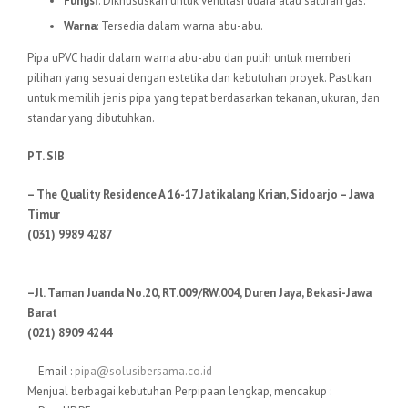
Fungsi
: Dikhususkan untuk ventilasi udara atau saluran gas.
Warna
: Tersedia dalam warna abu-abu.
Pipa uPVC hadir dalam warna abu-abu dan putih untuk memberi
pilihan yang sesuai dengan estetika dan kebutuhan proyek. Pastikan
untuk memilih jenis pipa yang tepat berdasarkan tekanan, ukuran, dan
standar yang dibutuhkan.
PT. SIB
– The Quality Residence A 16-17 Jatikalang Krian, Sidoarjo – Jawa
Timur
(031) 9989 4287
–Jl. Taman Juanda No.20, RT.009/RW.004, Duren Jaya, Bekasi-Jawa
Barat
(021) 8909 4244
– Email :
pipa@solusibersama.co.id
Menjual berbagai kebutuhan Perpipaan lengkap, mencakup :