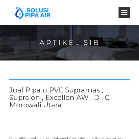
ARTIKEL SIB
Jual Pipa u PVC Supramas ,
Supralon , Excellon AW , D , C
Morowali Utara
Pipa uPVC (unplasticized Polyvinyl Chloride) adalah salah satu jenis