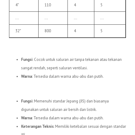
4″
110
4
5
…
…
…
…
32″
800
4
5
3.
Pipa uPVC C
Fungsi
: Cocok untuk saluran air tanpa tekanan atau tekanan
sangat rendah, seperti saluran ventilasi.
Warna
: Tersedia dalam warna abu-abu dan putih.
4.
Pipa uPVC JIS
Fungsi
: Memenuhi standar Jepang (JIS) dan biasanya
digunakan untuk saluran air bersih dan listrik.
Warna
: Tersedia dalam warna abu-abu dan putih.
Keterangan Teknis
: Memiliki ketebalan sesuai dengan standar
JIS.