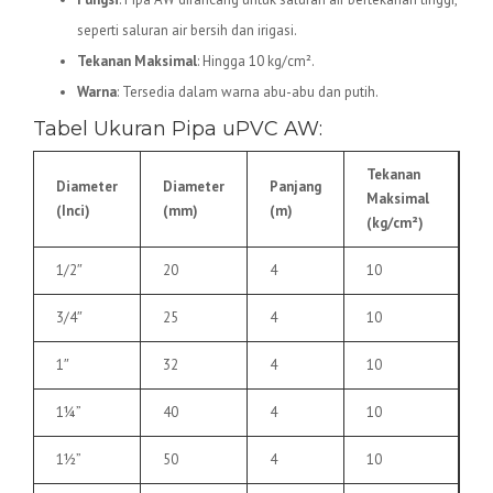
seperti saluran air bersih dan irigasi.
Tekanan Maksimal
: Hingga 10 kg/cm².
Warna
: Tersedia dalam warna abu-abu dan putih.
Tabel Ukuran Pipa uPVC AW:
Tekanan
Diameter
Diameter
Panjang
Maksimal
(Inci)
(mm)
(m)
(kg/cm²)
1/2″
20
4
10
3/4″
25
4
10
1″
32
4
10
1¼”
40
4
10
1½”
50
4
10