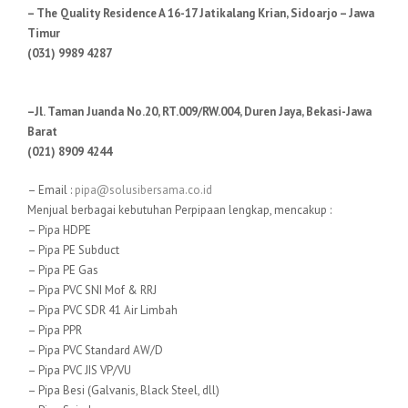
– The Quality Residence A 16-17 Jatikalang Krian, Sidoarjo – Jawa
Timur
(031) 9989 4287
–Jl. Taman Juanda No.20, RT.009/RW.004, Duren Jaya, Bekasi-Jawa
Barat
(021) 8909 4244
– Email :
pipa@solusibersama.co.id
Menjual berbagai kebutuhan Perpipaan lengkap, mencakup :
– Pipa HDPE
– Pipa PE Subduct
– Pipa PE Gas
– Pipa PVC SNI Mof & RRJ
– Pipa PVC SDR 41 Air Limbah
– Pipa PPR
– Pipa PVC Standard AW/D
– Pipa PVC JIS VP/VU
– Pipa Besi (Galvanis, Black Steel, dll)