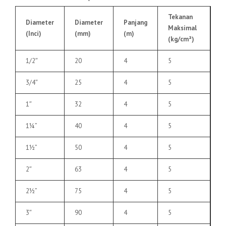
Tekanan
Diameter
Diameter
Panjang
Maksimal
(Inci)
(mm)
(m)
(kg/cm²)
1/2″
20
4
5
3/4″
25
4
5
1″
32
4
5
1¼”
40
4
5
1½”
50
4
5
2″
63
4
5
2½”
75
4
5
3″
90
4
5