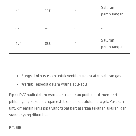
Saluran
4″
110
4
pembuangan
…
…
…
…
Saluran
32″
800
4
pembuangan
6.
Pipa uPVC VU
Fungsi
: Dikhususkan untuk ventilasi udara atau saluran gas.
Warna
: Tersedia dalam warna abu-abu.
Pipa uPVC hadir dalam warna abu-abu dan putih untuk memberi
pilihan yang sesuai dengan estetika dan kebutuhan proyek. Pastikan
untuk memilih jenis pipa yang tepat berdasarkan tekanan, ukuran, dan
standar yang dibutuhkan.
PT. SIB