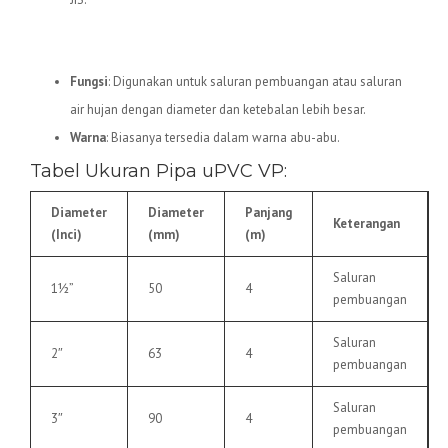
5.
Pipa uPVC VP
Fungsi
: Digunakan untuk saluran pembuangan atau saluran
air hujan dengan diameter dan ketebalan lebih besar.
Warna
: Biasanya tersedia dalam warna abu-abu.
Tabel Ukuran Pipa uPVC VP:
Diameter
Diameter
Panjang
Keterangan
(Inci)
(mm)
(m)
Saluran
1½”
50
4
pembuangan
Saluran
2″
63
4
pembuangan
Saluran
3″
90
4
pembuangan