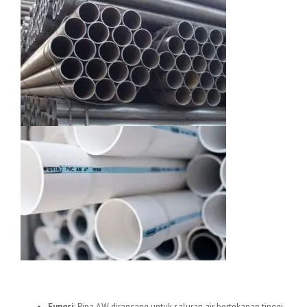
1.
Pipa uPVC AW
Fungsi
: Pipa AW dirancang untuk saluran air bertekanan tinggi,