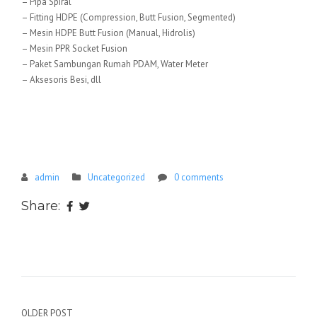
– Pipa Spiral
– Fitting HDPE (Compression, Butt Fusion, Segmented)
– Mesin HDPE Butt Fusion (Manual, Hidrolis)
– Mesin PPR Socket Fusion
– Paket Sambungan Rumah PDAM, Water Meter
– Aksesoris Besi, dll
admin
Uncategorized
0 comments
Share:
Navigasi
OLDER POST