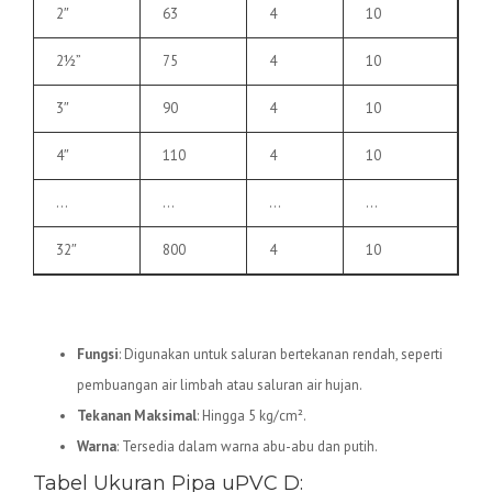
2″
63
4
10
2½”
75
4
10
3″
90
4
10
4″
110
4
10
…
…
…
…
32″
800
4
10
2.
Pipa uPVC D
Fungsi
: Digunakan untuk saluran bertekanan rendah, seperti
pembuangan air limbah atau saluran air hujan.
Tekanan Maksimal
: Hingga 5 kg/cm².
Warna
: Tersedia dalam warna abu-abu dan putih.
Tabel Ukuran Pipa uPVC D: