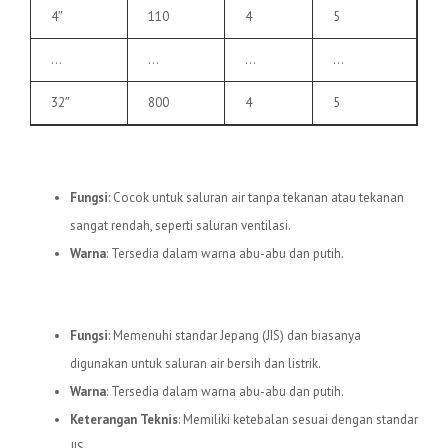
4″
110
4
5
…
…
…
…
32″
800
4
5
3.
Pipa uPVC C
Fungsi
: Cocok untuk saluran air tanpa tekanan atau tekanan
sangat rendah, seperti saluran ventilasi.
Warna
: Tersedia dalam warna abu-abu dan putih.
4.
Pipa uPVC JIS
Fungsi
: Memenuhi standar Jepang (JIS) dan biasanya
digunakan untuk saluran air bersih dan listrik.
Warna
: Tersedia dalam warna abu-abu dan putih.
Keterangan Teknis
: Memiliki ketebalan sesuai dengan standar
JIS.