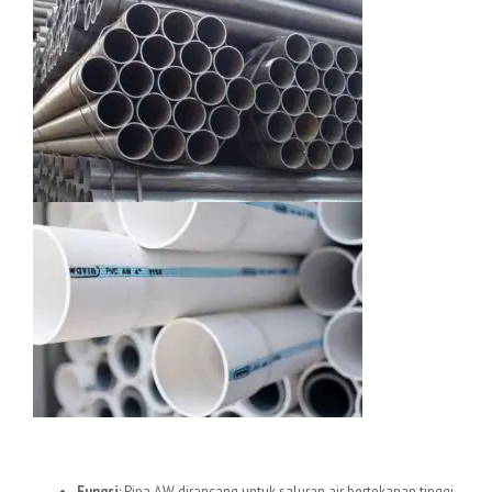
1.
Pipa uPVC AW
Fungsi
: Pipa AW dirancang untuk saluran air bertekanan tinggi,