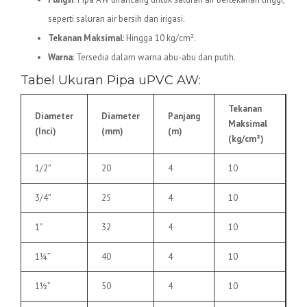
seperti saluran air bersih dan irigasi.
Tekanan Maksimal
: Hingga 10 kg/cm².
Warna
: Tersedia dalam warna abu-abu dan putih.
Tabel Ukuran Pipa uPVC AW:
Tekanan
Diameter
Diameter
Panjang
Maksimal
(Inci)
(mm)
(m)
(kg/cm²)
1/2″
20
4
10
3/4″
25
4
10
1″
32
4
10
1¼”
40
4
10
1½”
50
4
10