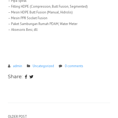
– Pipa Spiral
– Fitting HDPE (Compression, Butt Fusion, Segmented)
– Mesin HDPE Butt Fusion (Manual, Hidrolis)
– Mesin PPR Socket Fusion
– Paket Sambungan Rumah PDAM, Water Meter
– Aksesoris Besi, dll
admin
Uncategorized
0 comments
Share:
Navigasi
OLDER POST