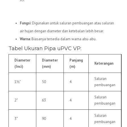
5.
Pipa uPVC VP
Fungsi
: Digunakan untuk saluran pembuangan atau saluran
air hujan dengan diameter dan ketebalan lebih besar.
Warna
: Biasanya tersedia dalam warna abu-abu.
Tabel Ukuran Pipa uPVC VP:
Diameter
Diameter
Panjang
Keterangan
(Inci)
(mm)
(m)
Saluran
1½”
50
4
pembuangan
Saluran
2″
63
4
pembuangan
Saluran
3″
90
4
pembuangan