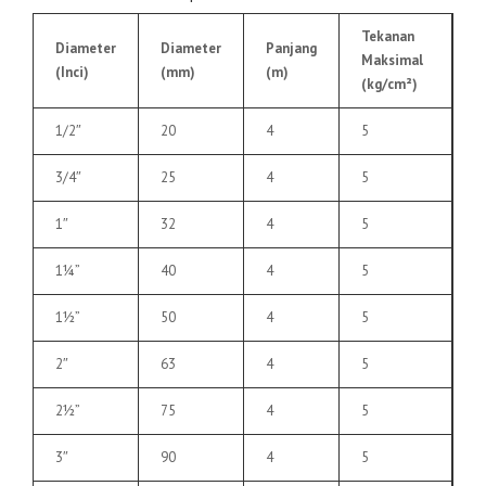
Tekanan
Diameter
Diameter
Panjang
Maksimal
(Inci)
(mm)
(m)
(kg/cm²)
1/2″
20
4
5
3/4″
25
4
5
1″
32
4
5
1¼”
40
4
5
1½”
50
4
5
2″
63
4
5
2½”
75
4
5
3″
90
4
5