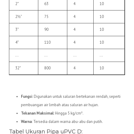
2″
63
4
10
2½”
75
4
10
3″
90
4
10
4″
110
4
10
…
…
…
…
32″
800
4
10
2.
Pipa uPVC D
Fungsi
: Digunakan untuk saluran bertekanan rendah, seperti
pembuangan air limbah atau saluran air hujan.
Tekanan Maksimal
: Hingga 5 kg/cm².
Warna
: Tersedia dalam warna abu-abu dan putih.
Tabel Ukuran Pipa uPVC D: