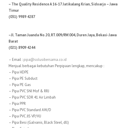
– The Quality Residence A 16-17 Jatikalang Krian, Sidoarjo – Jawa
Timur
(031) 9989 4287
–Jl. Taman Juanda No.20, RT.009/RW.004, Duren Jaya, Bekasi-Jawa
Barat
(021) 8909 4244
– Email :
pipa@solusibersama.co.id
Menjual berbagai kebutuhan Perpipaan lengkap, mencakup :
– Pipa HDPE
– Pipa PE Subduct
– Pipa PE Gas
– Pipa PVC SNI Mof & RRJ
– Pipa PVC SDR 41 Air Limbah
– Pipa PPR
– Pipa PVC Standard AW/D
– Pipa PVC JIS VP/VU
– Pipa Besi (Galvanis, Black Steel, dll)