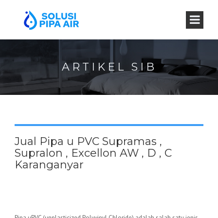
ARTIKEL SIB
Jual Pipa u PVC Supramas ,
Supralon , Excellon AW , D , C
Karanganyar
Pipa uPVC (unplasticized Polyvinyl Chloride) adalah salah satu jenis