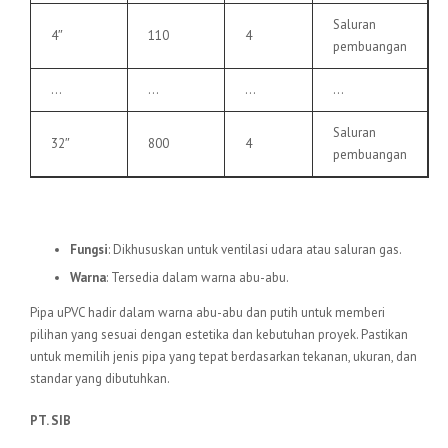
Saluran
4″
110
4
pembuangan
…
…
…
…
Saluran
32″
800
4
pembuangan
6.
Pipa uPVC VU
Fungsi
: Dikhususkan untuk ventilasi udara atau saluran gas.
Warna
: Tersedia dalam warna abu-abu.
Pipa uPVC hadir dalam warna abu-abu dan putih untuk memberi
pilihan yang sesuai dengan estetika dan kebutuhan proyek. Pastikan
untuk memilih jenis pipa yang tepat berdasarkan tekanan, ukuran, dan
standar yang dibutuhkan.
PT. SIB