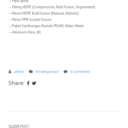
– Pipa Spiral
– Fitting HDPE (Compression, Butt Fusion, Segmented)
– Mesin HDPE Butt Fusion (Manual, Hidrolis)
– Mesin PPR Socket Fusion
– Paket Sambungan Rumah PDAM, Water Meter
– Aksesoris Besi, dll
admin
Uncategorized
0 comments
Share:
Navigasi
OLDER POST