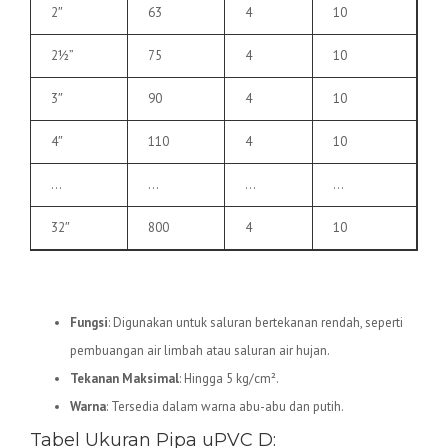
2″
63
4
10
2½”
75
4
10
3″
90
4
10
4″
110
4
10
…
…
…
…
32″
800
4
10
2.
Pipa uPVC D
Fungsi
: Digunakan untuk saluran bertekanan rendah, seperti
pembuangan air limbah atau saluran air hujan.
Tekanan Maksimal
: Hingga 5 kg/cm².
Warna
: Tersedia dalam warna abu-abu dan putih.
Tabel Ukuran Pipa uPVC D: