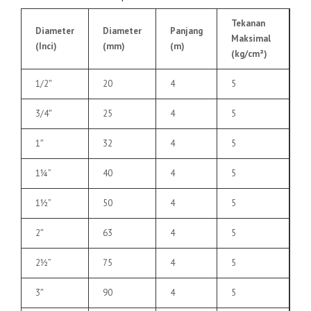
Tekanan
Diameter
Diameter
Panjang
Maksimal
(Inci)
(mm)
(m)
(kg/cm²)
1/2″
20
4
5
3/4″
25
4
5
1″
32
4
5
1¼”
40
4
5
1½”
50
4
5
2″
63
4
5
2½”
75
4
5
3″
90
4
5