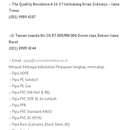
– The Quality Residence A 16-17 Jatikalang Krian, Sidoarjo – Jawa
Timur
(031) 9989 4287
–Jl. Taman Juanda No.20, RT.009/RW.004, Duren Jaya, Bekasi-Jawa
Barat
(021) 8909 4244
– Email :
pipa@solusibersama.co.id
Menjual berbagai kebutuhan Perpipaan lengkap, mencakup :
– Pipa HDPE
– Pipa PE Subduct
– Pipa PE Gas
– Pipa PVC SNI Mof & RRJ
– Pipa PVC SDR 41 Air Limbah
– Pipa PPR
– Pipa PVC Standard AW/D
– Pipa PVC JIS VP/VU
– Pipa Besi (Galvanis, Black Steel, dll)