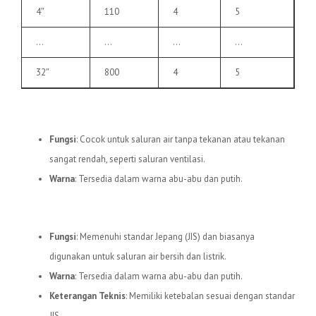
4″
110
4
5
…
…
…
…
32″
800
4
5
3.
Pipa uPVC C
Fungsi
: Cocok untuk saluran air tanpa tekanan atau tekanan
sangat rendah, seperti saluran ventilasi.
Warna
: Tersedia dalam warna abu-abu dan putih.
4.
Pipa uPVC JIS
Fungsi
: Memenuhi standar Jepang (JIS) dan biasanya
digunakan untuk saluran air bersih dan listrik.
Warna
: Tersedia dalam warna abu-abu dan putih.
Keterangan Teknis
: Memiliki ketebalan sesuai dengan standar
JIS.