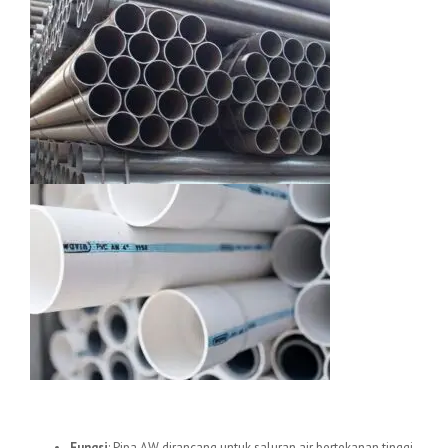
1.
Pipa uPVC AW
Fungsi
: Pipa AW dirancang untuk saluran air bertekanan tinggi,