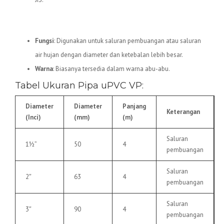
5.
Pipa uPVC VP
Fungsi
: Digunakan untuk saluran pembuangan atau saluran
air hujan dengan diameter dan ketebalan lebih besar.
Warna
: Biasanya tersedia dalam warna abu-abu.
Tabel Ukuran Pipa uPVC VP:
Diameter
Diameter
Panjang
Keterangan
(Inci)
(mm)
(m)
Saluran
1½”
50
4
pembuangan
Saluran
2″
63
4
pembuangan
Saluran
3″
90
4
pembuangan