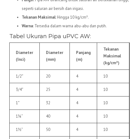
seperti saluran air bersih dan irigasi.
Tekanan Maksimal
: Hingga 10 kg/cm².
Warna
: Tersedia dalam warna abu-abu dan putih.
Tabel Ukuran Pipa uPVC AW:
Tekanan
Diameter
Diameter
Panjang
Maksimal
(Inci)
(mm)
(m)
(kg/cm²)
1/2″
20
4
10
3/4″
25
4
10
1″
32
4
10
1¼”
40
4
10
1½”
50
4
10