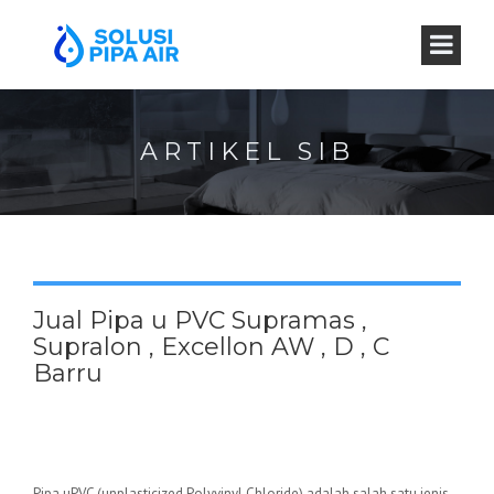
ARTIKEL SIB
Jual Pipa u PVC Supramas ,
Supralon , Excellon AW , D , C
Barru
Pipa uPVC (unplasticized Polyvinyl Chloride) adalah salah satu jenis