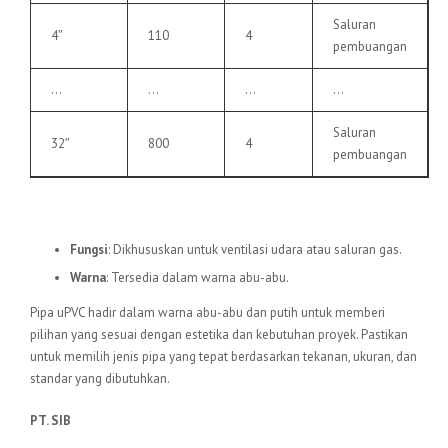
Saluran
4″
110
4
pembuangan
…
…
…
…
Saluran
32″
800
4
pembuangan
6.
Pipa uPVC VU
Fungsi
: Dikhususkan untuk ventilasi udara atau saluran gas.
Warna
: Tersedia dalam warna abu-abu.
Pipa uPVC hadir dalam warna abu-abu dan putih untuk memberi
pilihan yang sesuai dengan estetika dan kebutuhan proyek. Pastikan
untuk memilih jenis pipa yang tepat berdasarkan tekanan, ukuran, dan
standar yang dibutuhkan.
PT. SIB