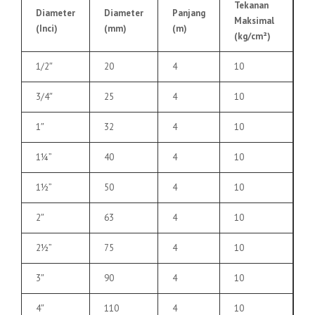
Tekanan
Diameter
Diameter
Panjang
Maksimal
(Inci)
(mm)
(m)
(kg/cm²)
1/2″
20
4
10
3/4″
25
4
10
1″
32
4
10
1¼”
40
4
10
1½”
50
4
10
2″
63
4
10
2½”
75
4
10
3″
90
4
10
4″
110
4
10