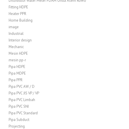
Distributor Water Meter PDAM Onda Asem Rowo
Fitting HDPE
Heater PPR
Home Building
image
Industrial
Interior design
Mechanic
Mesin HDPE
mesin pp-r
Pipa HDPE
Pipa MDPE
Pipa PPR
Pipa PVC AW / D
Pipa PVC JIS VP / VP
Pipa PVC Limbah
Pipa PVC SNI
Pipa PVC Standard
Pipa Subduct
Projecting