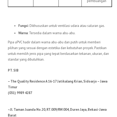
pembuangan
6.
Pipa uPVC VU
Fungsi
: Dikhususkan untuk ventilasi udara atau saluran gas.
Warna
: Tersedia dalam warna abu-abu.
Pipa uPVC hadir dalam warna abu-abu dan putih untuk memberi
pilihan yang sesuai dengan estetika dan kebutuhan proyek. Pastikan
untuk memilih jenis pipa yang tepat berdasarkan tekanan, ukuran, dan
standar yang dibutuhkan.
PT. SIB
– The Quality Residence A 16-17 Jatikalang Krian, Sidoarjo – Jawa
Timur
(031) 9989 4287
–Jl. Taman Juanda No.20, RT.009/RW.004, Duren Jaya, Bekasi-Jawa
Barat