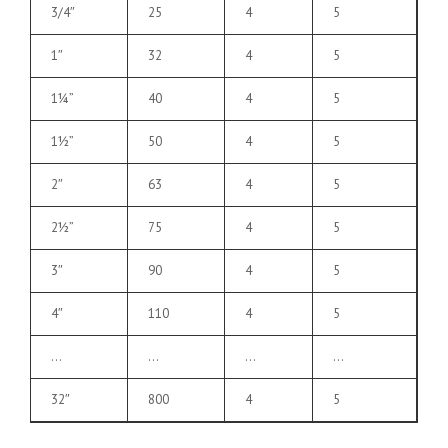
3/4″
25
4
5
1″
32
4
5
1¼”
40
4
5
1½”
50
4
5
2″
63
4
5
2½”
75
4
5
3″
90
4
5
4″
110
4
5
…
…
…
…
32″
800
4
5