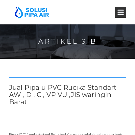
ARTIKEL SIB
Jual Pipa u PVC Rucika Standart
AW , D , C , VP VU ,JIS waringin
Barat
Pipa uPVC (unplasticized Polyvinyl Chloride) adalah salah satu jenis