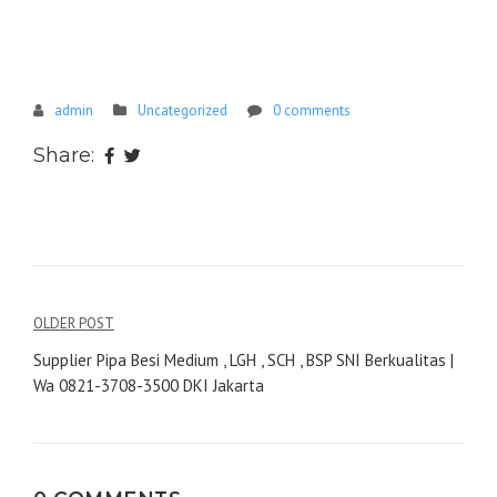
admin
Uncategorized
0 comments
Share:
Navigasi
OLDER POST
pos
Supplier Pipa Besi Medium , LGH , SCH , BSP SNI Berkualitas |
Wa 0821-3708-3500 DKI Jakarta