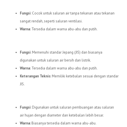
3.
Pipa uPVC C
Fungsi
: Cocok untuk saluran air tanpa tekanan atau tekanan
sangat rendah, seperti saluran ventilasi.
Warna
: Tersedia dalam warna abu-abu dan putih.
4.
Pipa uPVC JIS
Fungsi
: Memenuhi standar Jepang (JIS) dan biasanya
digunakan untuk saluran air bersih dan listrik.
Warna
: Tersedia dalam warna abu-abu dan putih.
Keterangan Teknis
: Memiliki ketebalan sesuai dengan standar
JIS.
5.
Pipa uPVC VP
Fungsi
: Digunakan untuk saluran pembuangan atau saluran
air hujan dengan diameter dan ketebalan lebih besar.
Warna
: Biasanya tersedia dalam warna abu-abu.