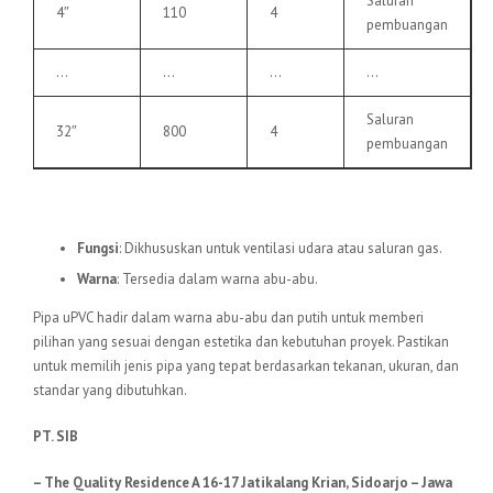
Saluran
4″
110
4
pembuangan
…
…
…
…
Saluran
32″
800
4
pembuangan
6.
Pipa uPVC VU
Fungsi
: Dikhususkan untuk ventilasi udara atau saluran gas.
Warna
: Tersedia dalam warna abu-abu.
Pipa uPVC hadir dalam warna abu-abu dan putih untuk memberi
pilihan yang sesuai dengan estetika dan kebutuhan proyek. Pastikan
untuk memilih jenis pipa yang tepat berdasarkan tekanan, ukuran, dan
standar yang dibutuhkan.
PT. SIB
– The Quality Residence A 16-17 Jatikalang Krian, Sidoarjo – Jawa