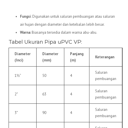
5.
Pipa uPVC VP
Fungsi
: Digunakan untuk saluran pembuangan atau saluran
air hujan dengan diameter dan ketebalan lebih besar.
Warna
: Biasanya tersedia dalam warna abu-abu.
Tabel Ukuran Pipa uPVC VP:
Diameter
Diameter
Panjang
Keterangan
(Inci)
(mm)
(m)
Saluran
1½”
50
4
pembuangan
Saluran
2″
63
4
pembuangan
Saluran
3″
90
4
pembuangan