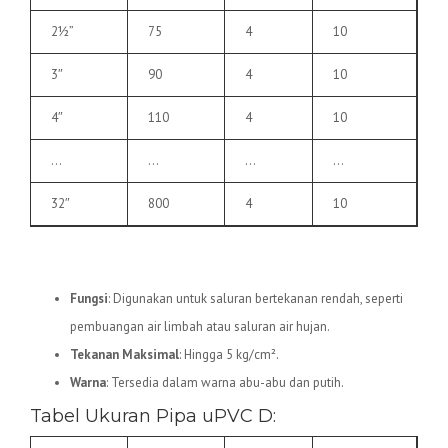
2½”
75
4
10
3″
90
4
10
4″
110
4
10
…
…
…
…
32″
800
4
10
2.
Pipa uPVC D
Fungsi
: Digunakan untuk saluran bertekanan rendah, seperti
pembuangan air limbah atau saluran air hujan.
Tekanan Maksimal
: Hingga 5 kg/cm².
Warna
: Tersedia dalam warna abu-abu dan putih.
Tabel Ukuran Pipa uPVC D: