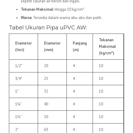
seperti saluran air bersih dan irigasi.
Tekanan Maksimal
: Hingga 10 kg/cm².
Warna
: Tersedia dalam warna abu-abu dan putih.
Tabel Ukuran Pipa uPVC AW:
Tekanan
Diameter
Diameter
Panjang
Maksimal
(Inci)
(mm)
(m)
(kg/cm²)
1/2″
20
4
10
3/4″
25
4
10
1″
32
4
10
1¼”
40
4
10
1½”
50
4
10
2″
63
4
10