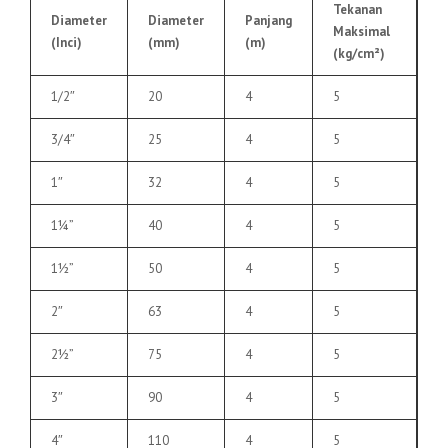
Tekanan
Diameter
Diameter
Panjang
Maksimal
(Inci)
(mm)
(m)
(kg/cm²)
1/2″
20
4
5
3/4″
25
4
5
1″
32
4
5
1¼”
40
4
5
1½”
50
4
5
2″
63
4
5
2½”
75
4
5
3″
90
4
5
4″
110
4
5