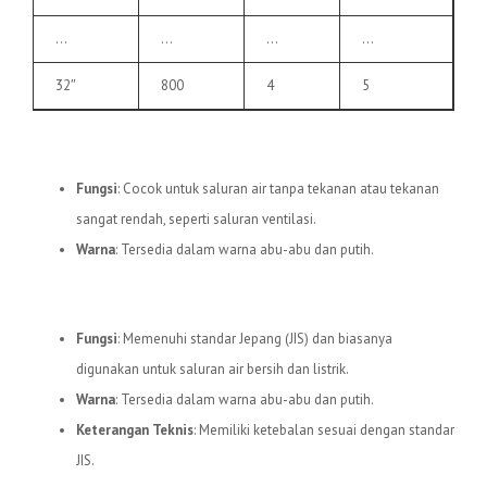
…
…
…
…
32″
800
4
5
3.
Pipa uPVC C
Fungsi
: Cocok untuk saluran air tanpa tekanan atau tekanan
sangat rendah, seperti saluran ventilasi.
Warna
: Tersedia dalam warna abu-abu dan putih.
4.
Pipa uPVC JIS
Fungsi
: Memenuhi standar Jepang (JIS) dan biasanya
digunakan untuk saluran air bersih dan listrik.
Warna
: Tersedia dalam warna abu-abu dan putih.
Keterangan Teknis
: Memiliki ketebalan sesuai dengan standar
JIS.