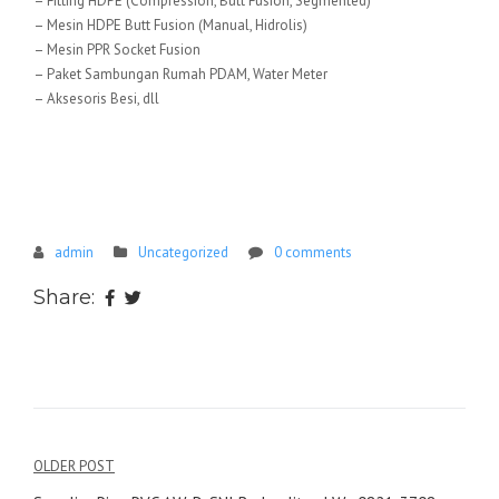
– Fitting HDPE (Compression, Butt Fusion, Segmented)
– Mesin HDPE Butt Fusion (Manual, Hidrolis)
– Mesin PPR Socket Fusion
– Paket Sambungan Rumah PDAM, Water Meter
– Aksesoris Besi, dll
admin
Uncategorized
0 comments
Share:
Navigasi
OLDER POST