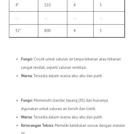
4″
110
4
5
…
…
…
…
32″
800
4
5
3.
Pipa uPVC C
Fungsi
: Cocok untuk saluran air tanpa tekanan atau tekanan
sangat rendah, seperti saluran ventilasi.
Warna
: Tersedia dalam warna abu-abu dan putih.
4.
Pipa uPVC JIS
Fungsi
: Memenuhi standar Jepang (JIS) dan biasanya
digunakan untuk saluran air bersih dan listrik.
Warna
: Tersedia dalam warna abu-abu dan putih.
Keterangan Teknis
: Memiliki ketebalan sesuai dengan standar
JIS.