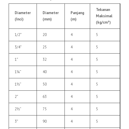
Tekanan
Diameter
Diameter
Panjang
Maksimal
(Inci)
(mm)
(m)
(kg/cm²)
1/2″
20
4
5
3/4″
25
4
5
1″
32
4
5
1¼”
40
4
5
1½”
50
4
5
2″
63
4
5
2½”
75
4
5
3″
90
4
5