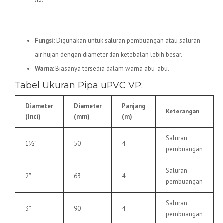
5.
Pipa uPVC VP
Fungsi
: Digunakan untuk saluran pembuangan atau saluran
air hujan dengan diameter dan ketebalan lebih besar.
Warna
: Biasanya tersedia dalam warna abu-abu.
Tabel Ukuran Pipa uPVC VP:
Diameter
Diameter
Panjang
Keterangan
(Inci)
(mm)
(m)
Saluran
1½”
50
4
pembuangan
Saluran
2″
63
4
pembuangan
Saluran
3″
90
4
pembuangan