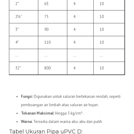
2″
63
4
10
2½”
75
4
10
3″
90
4
10
4″
110
4
10
…
…
…
…
32″
800
4
10
2.
Pipa uPVC D
Fungsi
: Digunakan untuk saluran bertekanan rendah, seperti
pembuangan air limbah atau saluran air hujan.
Tekanan Maksimal
: Hingga 5 kg/cm².
Warna
: Tersedia dalam warna abu-abu dan putih.
Tabel Ukuran Pipa uPVC D: