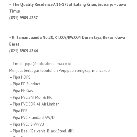
– The Quality Residence A 16-17 Jatikalang Krian, Sidoarjo – Jawa
Timur
(031) 9989 4287
–Jl. Taman Juanda No.20, RT.009/RW.004, Duren Jaya, Bekasi-Jawa
Barat
(021) 8909 4244
– Email :
pipa@solusibersama.co.id
Menjual berbagai kebutuhan Perpipaan lengkap, mencakup :
– Pipa HDPE
– Pipa PE Subduct
– Pipa PE Gas
– Pipa PVC SNI Mof & RRJ
– Pipa PVC SDR 41 Air Limbah
– Pipa PPR
– Pipa PVC Standard AW/D
– Pipa PVC JIS VP/VU
– Pipa Besi (Galvanis, Black Steel, dll)