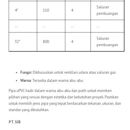
Saluran
4″
110
4
pembuangan
…
…
…
…
Saluran
32″
800
4
pembuangan
6.
Pipa uPVC VU
Fungsi
: Dikhususkan untuk ventilasi udara atau saluran gas.
Warna
: Tersedia dalam warna abu-abu.
Pipa uPVC hadir dalam warna abu-abu dan putih untuk memberi
pilihan yang sesuai dengan estetika dan kebutuhan proyek. Pastikan
untuk memilih jenis pipa yang tepat berdasarkan tekanan, ukuran, dan
standar yang dibutuhkan.
PT. SIB