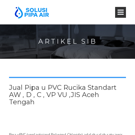
ARTIKEL SIB
Jual Pipa u PVC Rucika Standart
AW , D , C , VP VU ,JIS Aceh
Tengah
Pipa uPVC (unplasticized Polyvinyl Chloride) adalah salah satu jenis