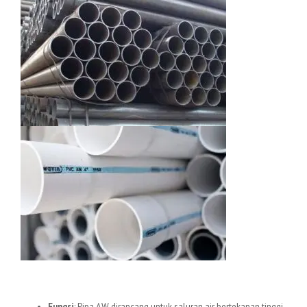
1.
Pipa uPVC AW
Fungsi
: Pipa AW dirancang untuk saluran air bertekanan tinggi,