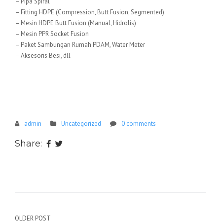
– Pipa Spiral
– Fitting HDPE (Compression, Butt Fusion, Segmented)
– Mesin HDPE Butt Fusion (Manual, Hidrolis)
– Mesin PPR Socket Fusion
– Paket Sambungan Rumah PDAM, Water Meter
– Aksesoris Besi, dll
admin
Uncategorized
0 comments
Share:
Navigasi
OLDER POST