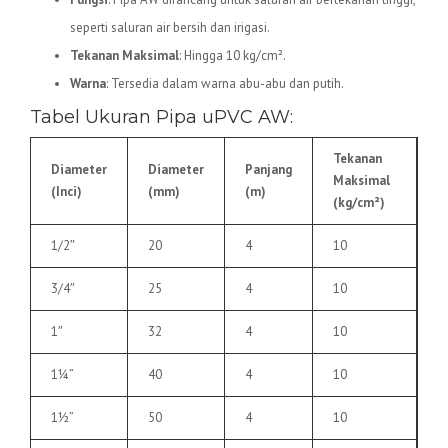
seperti saluran air bersih dan irigasi.
Tekanan Maksimal
: Hingga 10 kg/cm².
Warna
: Tersedia dalam warna abu-abu dan putih.
Tabel Ukuran Pipa uPVC AW:
Tekanan
Diameter
Diameter
Panjang
Maksimal
(Inci)
(mm)
(m)
(kg/cm²)
1/2″
20
4
10
3/4″
25
4
10
1″
32
4
10
1¼”
40
4
10
1½”
50
4
10