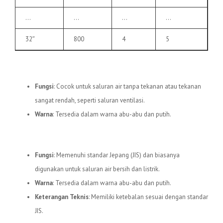
…
…
…
…
32″
800
4
5
3.
Pipa uPVC C
Fungsi
: Cocok untuk saluran air tanpa tekanan atau tekanan
sangat rendah, seperti saluran ventilasi.
Warna
: Tersedia dalam warna abu-abu dan putih.
4.
Pipa uPVC JIS
Fungsi
: Memenuhi standar Jepang (JIS) dan biasanya
digunakan untuk saluran air bersih dan listrik.
Warna
: Tersedia dalam warna abu-abu dan putih.
Keterangan Teknis
: Memiliki ketebalan sesuai dengan standar
JIS.