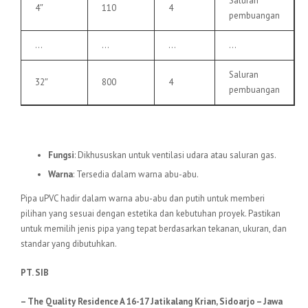
Saluran
4″
110
4
pembuangan
…
…
…
…
Saluran
32″
800
4
pembuangan
6.
Pipa uPVC VU
Fungsi
: Dikhususkan untuk ventilasi udara atau saluran gas.
Warna
: Tersedia dalam warna abu-abu.
Pipa uPVC hadir dalam warna abu-abu dan putih untuk memberi
pilihan yang sesuai dengan estetika dan kebutuhan proyek. Pastikan
untuk memilih jenis pipa yang tepat berdasarkan tekanan, ukuran, dan
standar yang dibutuhkan.
PT. SIB
– The Quality Residence A 16-17 Jatikalang Krian, Sidoarjo – Jawa