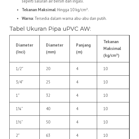
seperti saluran air bersih dan irigasi.
Tekanan Maksimal
: Hingga 10 kg/cm².
Warna
: Tersedia dalam warna abu-abu dan putih.
Tabel Ukuran Pipa uPVC AW:
Tekanan
Diameter
Diameter
Panjang
Maksimal
(Inci)
(mm)
(m)
(kg/cm²)
1/2″
20
4
10
3/4″
25
4
10
1″
32
4
10
1¼”
40
4
10
1½”
50
4
10
2″
63
4
10