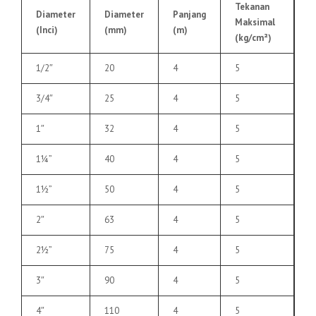
Tekanan
Diameter
Diameter
Panjang
Maksimal
(Inci)
(mm)
(m)
(kg/cm²)
1/2″
20
4
5
3/4″
25
4
5
1″
32
4
5
1¼”
40
4
5
1½”
50
4
5
2″
63
4
5
2½”
75
4
5
3″
90
4
5
4″
110
4
5