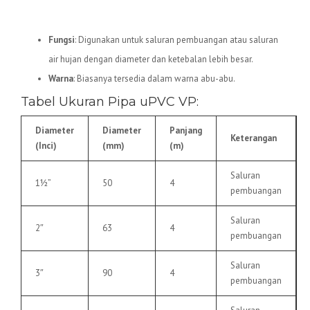
5.
Pipa uPVC VP
Fungsi
: Digunakan untuk saluran pembuangan atau saluran
air hujan dengan diameter dan ketebalan lebih besar.
Warna
: Biasanya tersedia dalam warna abu-abu.
Tabel Ukuran Pipa uPVC VP:
Diameter
Diameter
Panjang
Keterangan
(Inci)
(mm)
(m)
Saluran
1½”
50
4
pembuangan
Saluran
2″
63
4
pembuangan
Saluran
3″
90
4
pembuangan