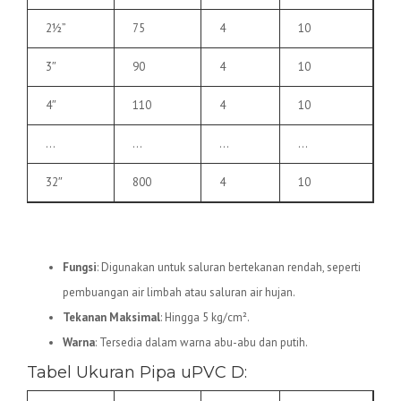
2½”
75
4
10
3″
90
4
10
4″
110
4
10
…
…
…
…
32″
800
4
10
2.
Pipa uPVC D
Fungsi
: Digunakan untuk saluran bertekanan rendah, seperti
pembuangan air limbah atau saluran air hujan.
Tekanan Maksimal
: Hingga 5 kg/cm².
Warna
: Tersedia dalam warna abu-abu dan putih.
Tabel Ukuran Pipa uPVC D: