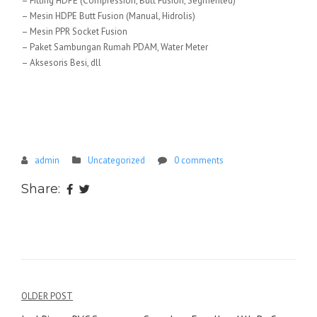
– Fitting HDPE (Compression, Butt Fusion, Segmented)
– Mesin HDPE Butt Fusion (Manual, Hidrolis)
– Mesin PPR Socket Fusion
– Paket Sambungan Rumah PDAM, Water Meter
– Aksesoris Besi, dll
admin
Uncategorized
0 comments
Share:
Navigasi
OLDER POST