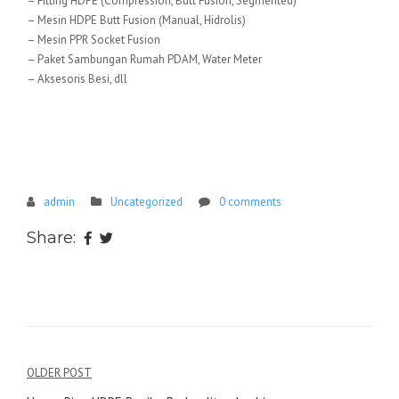
– Fitting HDPE (Compression, Butt Fusion, Segmented)
– Mesin HDPE Butt Fusion (Manual, Hidrolis)
– Mesin PPR Socket Fusion
– Paket Sambungan Rumah PDAM, Water Meter
– Aksesoris Besi, dll
admin
Uncategorized
0 comments
Share:
Navigasi
OLDER POST