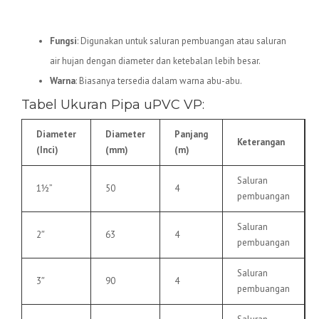
5.
Pipa uPVC VP
Fungsi
: Digunakan untuk saluran pembuangan atau saluran
air hujan dengan diameter dan ketebalan lebih besar.
Warna
: Biasanya tersedia dalam warna abu-abu.
Tabel Ukuran Pipa uPVC VP:
Diameter
Diameter
Panjang
Keterangan
(Inci)
(mm)
(m)
Saluran
1½”
50
4
pembuangan
Saluran
2″
63
4
pembuangan
Saluran
3″
90
4
pembuangan