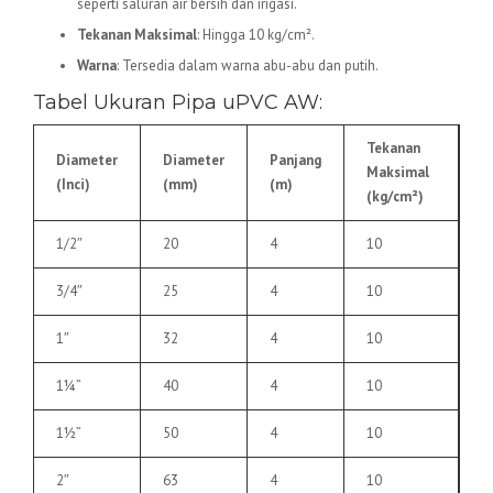
seperti saluran air bersih dan irigasi.
Tekanan Maksimal
: Hingga 10 kg/cm².
Warna
: Tersedia dalam warna abu-abu dan putih.
Tabel Ukuran Pipa uPVC AW:
Tekanan
Diameter
Diameter
Panjang
Maksimal
(Inci)
(mm)
(m)
(kg/cm²)
1/2″
20
4
10
3/4″
25
4
10
1″
32
4
10
1¼”
40
4
10
1½”
50
4
10
2″
63
4
10