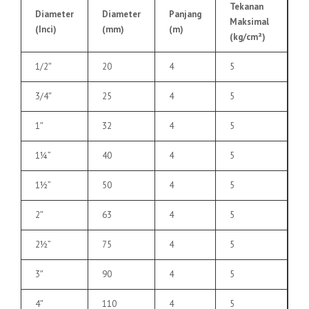
Tekanan
Diameter
Diameter
Panjang
Maksimal
(Inci)
(mm)
(m)
(kg/cm²)
1/2″
20
4
5
3/4″
25
4
5
1″
32
4
5
1¼”
40
4
5
1½”
50
4
5
2″
63
4
5
2½”
75
4
5
3″
90
4
5
4″
110
4
5