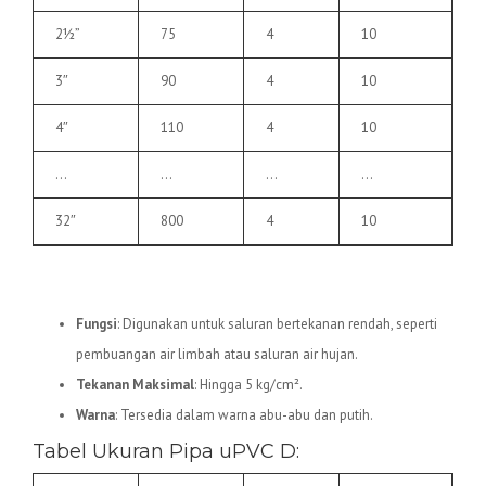
2½”
75
4
10
3″
90
4
10
4″
110
4
10
…
…
…
…
32″
800
4
10
2.
Pipa uPVC D
Fungsi
: Digunakan untuk saluran bertekanan rendah, seperti
pembuangan air limbah atau saluran air hujan.
Tekanan Maksimal
: Hingga 5 kg/cm².
Warna
: Tersedia dalam warna abu-abu dan putih.
Tabel Ukuran Pipa uPVC D: