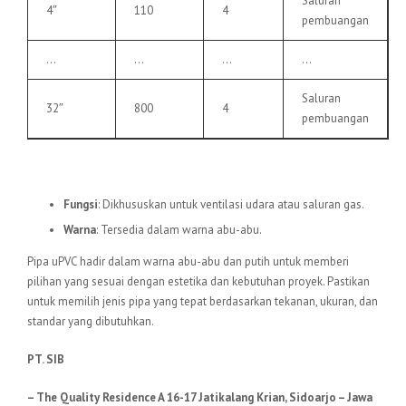
Saluran
4″
110
4
pembuangan
…
…
…
…
Saluran
32″
800
4
pembuangan
6.
Pipa uPVC VU
Fungsi
: Dikhususkan untuk ventilasi udara atau saluran gas.
Warna
: Tersedia dalam warna abu-abu.
Pipa uPVC hadir dalam warna abu-abu dan putih untuk memberi
pilihan yang sesuai dengan estetika dan kebutuhan proyek. Pastikan
untuk memilih jenis pipa yang tepat berdasarkan tekanan, ukuran, dan
standar yang dibutuhkan.
PT. SIB
– The Quality Residence A 16-17 Jatikalang Krian, Sidoarjo – Jawa