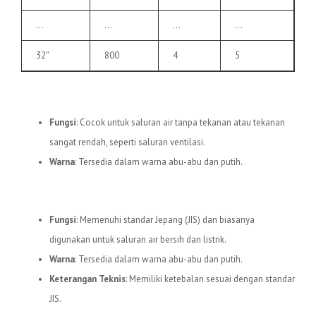
…
…
…
…
32″
800
4
5
3.
Pipa uPVC C
Fungsi
: Cocok untuk saluran air tanpa tekanan atau tekanan
sangat rendah, seperti saluran ventilasi.
Warna
: Tersedia dalam warna abu-abu dan putih.
4.
Pipa uPVC JIS
Fungsi
: Memenuhi standar Jepang (JIS) dan biasanya
digunakan untuk saluran air bersih dan listrik.
Warna
: Tersedia dalam warna abu-abu dan putih.
Keterangan Teknis
: Memiliki ketebalan sesuai dengan standar
JIS.