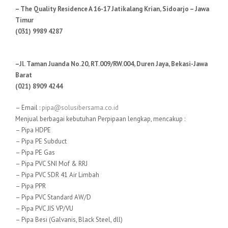
– The Quality Residence A 16-17 Jatikalang Krian, Sidoarjo – Jawa
Timur
(031) 9989 4287
–Jl. Taman Juanda No.20, RT.009/RW.004, Duren Jaya, Bekasi-Jawa
Barat
(021) 8909 4244
– Email :
pipa@solusibersama.co.id
Menjual berbagai kebutuhan Perpipaan lengkap, mencakup :
– Pipa HDPE
– Pipa PE Subduct
– Pipa PE Gas
– Pipa PVC SNI Mof & RRJ
– Pipa PVC SDR 41 Air Limbah
– Pipa PPR
– Pipa PVC Standard AW/D
– Pipa PVC JIS VP/VU
– Pipa Besi (Galvanis, Black Steel, dll)