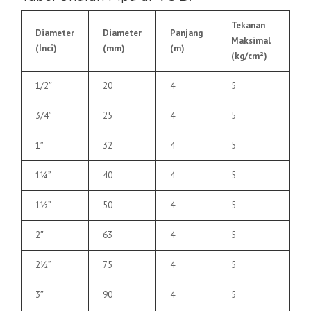
Tekanan
Diameter
Diameter
Panjang
Maksimal
(Inci)
(mm)
(m)
(kg/cm²)
1/2″
20
4
5
3/4″
25
4
5
1″
32
4
5
1¼”
40
4
5
1½”
50
4
5
2″
63
4
5
2½”
75
4
5
3″
90
4
5