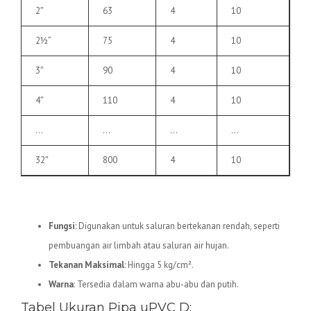
2″
63
4
10
2½”
75
4
10
3″
90
4
10
4″
110
4
10
…
…
…
…
32″
800
4
10
2.
Pipa uPVC D
Fungsi
: Digunakan untuk saluran bertekanan rendah, seperti
pembuangan air limbah atau saluran air hujan.
Tekanan Maksimal
: Hingga 5 kg/cm².
Warna
: Tersedia dalam warna abu-abu dan putih.
Tabel Ukuran Pipa uPVC D: