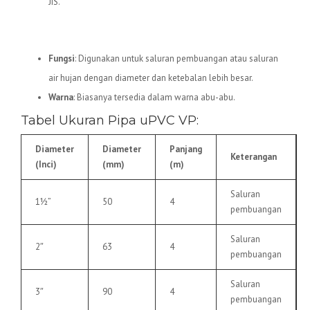
JIS.
5.
Pipa uPVC VP
Fungsi
: Digunakan untuk saluran pembuangan atau saluran
air hujan dengan diameter dan ketebalan lebih besar.
Warna
: Biasanya tersedia dalam warna abu-abu.
Tabel Ukuran Pipa uPVC VP:
Diameter
Diameter
Panjang
Keterangan
(Inci)
(mm)
(m)
Saluran
1½”
50
4
pembuangan
Saluran
2″
63
4
pembuangan
Saluran
3″
90
4
pembuangan