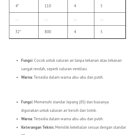
4″
110
4
5
…
…
…
…
32″
800
4
5
3.
Pipa uPVC C
Fungsi
: Cocok untuk saluran air tanpa tekanan atau tekanan
sangat rendah, seperti saluran ventilasi.
Warna
: Tersedia dalam warna abu-abu dan putih.
4.
Pipa uPVC JIS
Fungsi
: Memenuhi standar Jepang (JIS) dan biasanya
digunakan untuk saluran air bersih dan listrik.
Warna
: Tersedia dalam warna abu-abu dan putih.
Keterangan Teknis
: Memiliki ketebalan sesuai dengan standar