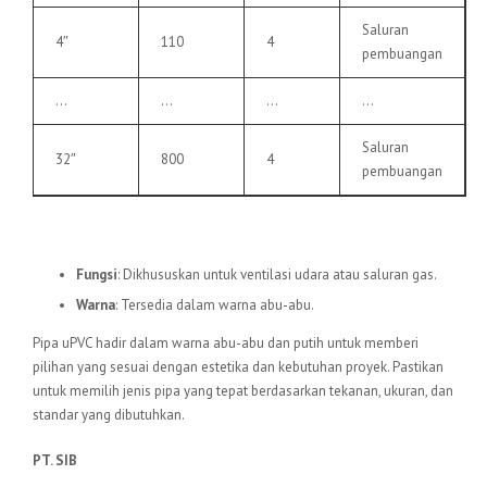
Saluran
4″
110
4
pembuangan
…
…
…
…
Saluran
32″
800
4
pembuangan
6.
Pipa uPVC VU
Fungsi
: Dikhususkan untuk ventilasi udara atau saluran gas.
Warna
: Tersedia dalam warna abu-abu.
Pipa uPVC hadir dalam warna abu-abu dan putih untuk memberi
pilihan yang sesuai dengan estetika dan kebutuhan proyek. Pastikan
untuk memilih jenis pipa yang tepat berdasarkan tekanan, ukuran, dan
standar yang dibutuhkan.
PT. SIB