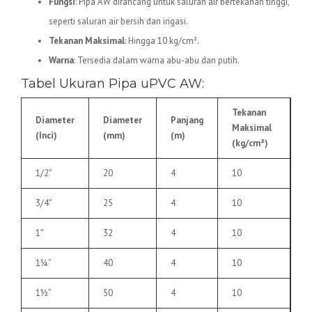
Fungsi
: Pipa AW dirancang untuk saluran air bertekanan tinggi,
seperti saluran air bersih dan irigasi.
Tekanan Maksimal
: Hingga 10 kg/cm².
Warna
: Tersedia dalam warna abu-abu dan putih.
Tabel Ukuran Pipa uPVC AW:
Tekanan
Diameter
Diameter
Panjang
Maksimal
(Inci)
(mm)
(m)
(kg/cm²)
1/2″
20
4
10
3/4″
25
4
10
1″
32
4
10
1¼”
40
4
10
1½”
50
4
10