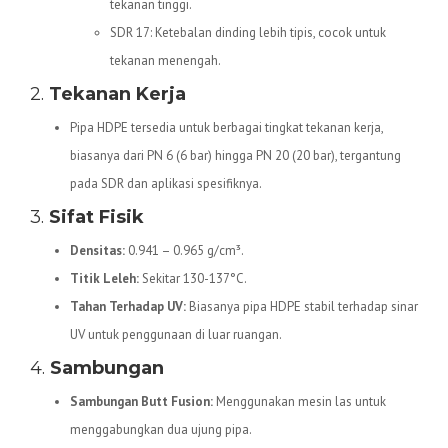
tekanan tinggi.
SDR 17: Ketebalan dinding lebih tipis, cocok untuk
tekanan menengah.
2.
Tekanan Kerja
Pipa HDPE tersedia untuk berbagai tingkat tekanan kerja,
biasanya dari PN 6 (6 bar) hingga PN 20 (20 bar), tergantung
pada SDR dan aplikasi spesifiknya.
3.
Sifat Fisik
Densitas:
0.941 – 0.965 g/cm³.
Titik Leleh:
Sekitar 130-137°C.
Tahan Terhadap UV:
Biasanya pipa HDPE stabil terhadap sinar
UV untuk penggunaan di luar ruangan.
4.
Sambungan
Sambungan Butt Fusion:
Menggunakan mesin las untuk
menggabungkan dua ujung pipa.