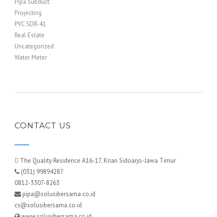
Pipa Subduct
Projecting
PVC SDR-41
Real Estate
Uncategorized
Water Meter
CONTACT US
The Quality Residence A16-17, Krian Sidoarjo-Jawa Timur
(031) 99894287
0812-3307-8263
pipa@solusibersama.co.id
cs@solusibersama.co.id
www.solusibersama.co.id