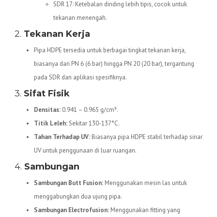
SDR 17: Ketebalan dinding lebih tipis, cocok untuk
tekanan menengah.
2.
Tekanan Kerja
Pipa HDPE tersedia untuk berbagai tingkat tekanan kerja,
biasanya dari PN 6 (6 bar) hingga PN 20 (20 bar), tergantung
pada SDR dan aplikasi spesifiknya.
3.
Sifat Fisik
Densitas:
0.941 – 0.965 g/cm³.
Titik Leleh:
Sekitar 130-137°C.
Tahan Terhadap UV:
Biasanya pipa HDPE stabil terhadap sinar
UV untuk penggunaan di luar ruangan.
4.
Sambungan
Sambungan Butt Fusion:
Menggunakan mesin las untuk
menggabungkan dua ujung pipa.
Sambungan Electrofusion:
Menggunakan fitting yang