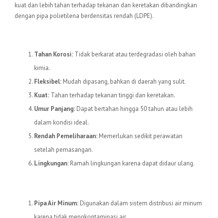
kuat dan lebih tahan terhadap tekanan dan keretakan dibandingkan
dengan pipa polietilena berdensitas rendah (LDPE).
Keunggulan Pipa HDPE
Tahan Korosi:
Tidak berkarat atau terdegradasi oleh bahan
kimia.
Fleksibel:
Mudah dipasang, bahkan di daerah yang sulit.
Kuat:
Tahan terhadap tekanan tinggi dan keretakan.
Umur Panjang:
Dapat bertahan hingga 50 tahun atau lebih
dalam kondisi ideal.
Rendah Pemeliharaan:
Memerlukan sedikit perawatan
setelah pemasangan.
Lingkungan:
Ramah lingkungan karena dapat didaur ulang.
Aplikasi Pipa HDPE
Pipa Air Minum:
Digunakan dalam sistem distribusi air minum
karena tidak mengkontaminasi air.