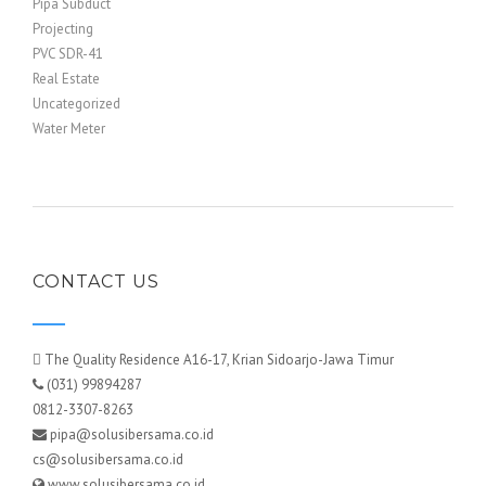
Pipa Subduct
Projecting
PVC SDR-41
Real Estate
Uncategorized
Water Meter
CONTACT US
The Quality Residence A16-17, Krian Sidoarjo-Jawa Timur
(031) 99894287
0812-3307-8263
pipa@solusibersama.co.id
cs@solusibersama.co.id
www.solusibersama.co.id