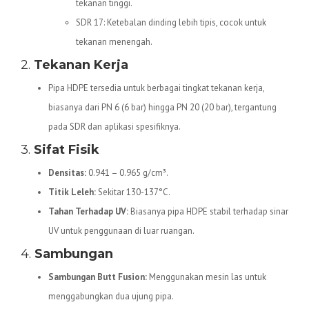
tekanan tinggi.
SDR 17: Ketebalan dinding lebih tipis, cocok untuk
tekanan menengah.
2.
Tekanan Kerja
Pipa HDPE tersedia untuk berbagai tingkat tekanan kerja,
biasanya dari PN 6 (6 bar) hingga PN 20 (20 bar), tergantung
pada SDR dan aplikasi spesifiknya.
3.
Sifat Fisik
Densitas:
0.941 – 0.965 g/cm³.
Titik Leleh:
Sekitar 130-137°C.
Tahan Terhadap UV:
Biasanya pipa HDPE stabil terhadap sinar
UV untuk penggunaan di luar ruangan.
4.
Sambungan
Sambungan Butt Fusion:
Menggunakan mesin las untuk
menggabungkan dua ujung pipa.