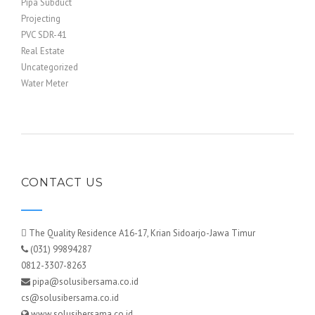
Pipa Subduct
Projecting
PVC SDR-41
Real Estate
Uncategorized
Water Meter
CONTACT US
The Quality Residence A16-17, Krian Sidoarjo-Jawa Timur
(031) 99894287
0812-3307-8263
pipa@solusibersama.co.id
cs@solusibersama.co.id
www.solusibersama.co.id