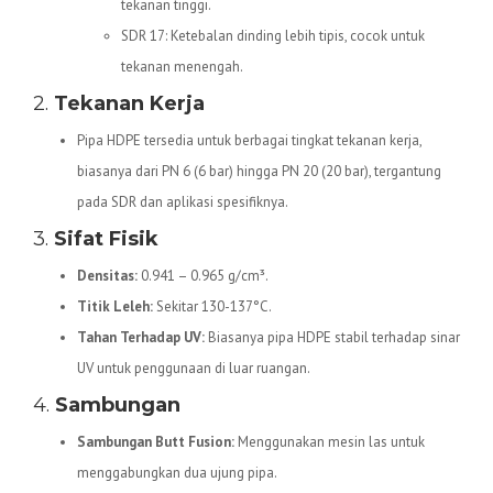
tekanan tinggi.
SDR 17: Ketebalan dinding lebih tipis, cocok untuk
tekanan menengah.
2.
Tekanan Kerja
Pipa HDPE tersedia untuk berbagai tingkat tekanan kerja,
biasanya dari PN 6 (6 bar) hingga PN 20 (20 bar), tergantung
pada SDR dan aplikasi spesifiknya.
3.
Sifat Fisik
Densitas:
0.941 – 0.965 g/cm³.
Titik Leleh:
Sekitar 130-137°C.
Tahan Terhadap UV:
Biasanya pipa HDPE stabil terhadap sinar
UV untuk penggunaan di luar ruangan.
4.
Sambungan
Sambungan Butt Fusion:
Menggunakan mesin las untuk
menggabungkan dua ujung pipa.