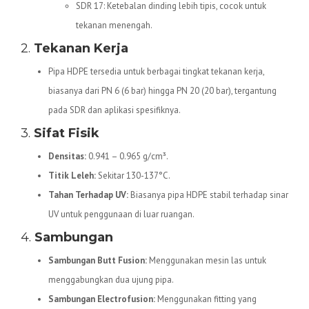
SDR 17: Ketebalan dinding lebih tipis, cocok untuk
tekanan menengah.
2.
Tekanan Kerja
Pipa HDPE tersedia untuk berbagai tingkat tekanan kerja,
biasanya dari PN 6 (6 bar) hingga PN 20 (20 bar), tergantung
pada SDR dan aplikasi spesifiknya.
3.
Sifat Fisik
Densitas:
0.941 – 0.965 g/cm³.
Titik Leleh:
Sekitar 130-137°C.
Tahan Terhadap UV:
Biasanya pipa HDPE stabil terhadap sinar
UV untuk penggunaan di luar ruangan.
4.
Sambungan
Sambungan Butt Fusion:
Menggunakan mesin las untuk
menggabungkan dua ujung pipa.
Sambungan Electrofusion:
Menggunakan fitting yang