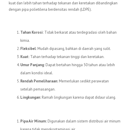
kuat dan lebih tahan terhadap tekanan dan keretakan dibandingkan
dengan pipa polietilena berdensitas rendah (LDPE).
Keunggulan Pipa HDPE
Tahan Korosi:
Tidak berkarat atau terdegradasi oleh bahan
kimia.
Fleksibel:
Mudah dipasang, bahkan di daerah yang sulit.
Kuat:
Tahan terhadap tekanan tinggi dan keretakan.
Umur Panjang:
Dapat bertahan hingga 50 tahun atau lebih
dalam kondisi ideal.
Rendah Pemeliharaan:
Memerlukan sedikit perawatan
setelah pemasangan.
Lingkungan:
Ramah lingkungan karena dapat didaur ulang.
Aplikasi Pipa HDPE
Pipa Air Minum:
Digunakan dalam sistem distribusi air minum
karena tidak mengkontaminasi air.