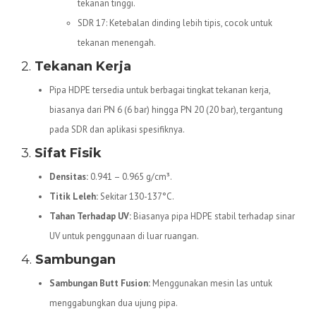
tekanan tinggi.
SDR 17: Ketebalan dinding lebih tipis, cocok untuk
tekanan menengah.
2.
Tekanan Kerja
Pipa HDPE tersedia untuk berbagai tingkat tekanan kerja,
biasanya dari PN 6 (6 bar) hingga PN 20 (20 bar), tergantung
pada SDR dan aplikasi spesifiknya.
3.
Sifat Fisik
Densitas:
0.941 – 0.965 g/cm³.
Titik Leleh:
Sekitar 130-137°C.
Tahan Terhadap UV:
Biasanya pipa HDPE stabil terhadap sinar
UV untuk penggunaan di luar ruangan.
4.
Sambungan
Sambungan Butt Fusion:
Menggunakan mesin las untuk
menggabungkan dua ujung pipa.