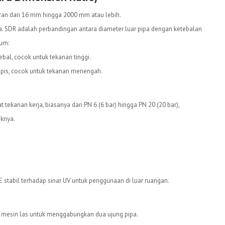
ran dari 16 mm hingga 2000 mm atau lebih.
. SDR adalah perbandingan antara diameter luar pipa dengan ketebalan
mum:
ebal, cocok untuk tekanan tinggi.
tipis, cocok untuk tekanan menengah.
 tekanan kerja, biasanya dari PN 6 (6 bar) hingga PN 20 (20 bar),
iknya.
 stabil terhadap sinar UV untuk penggunaan di luar ruangan.
esin las untuk menggabungkan dua ujung pipa.