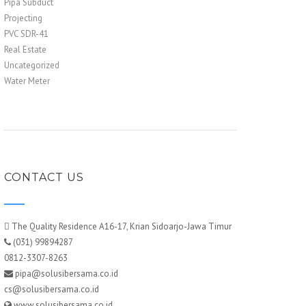
Pipa Subduct
Projecting
PVC SDR-41
Real Estate
Uncategorized
Water Meter
CONTACT US
The Quality Residence A16-17, Krian Sidoarjo-Jawa Timur
(031) 99894287
0812-3307-8263
pipa@solusibersama.co.id
cs@solusibersama.co.id
www.solusibersama.co.id