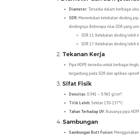
Diameter:
Tersedia dalam berbagai uku
SDR:
Menentukan ketebalan dinding pipa
dindingnya. Beberapa nilai SDR yang u
SDR 11: Ketebalan dinding lebih t
SDR 17: Ketebalan dinding lebih 
2.
Tekanan Kerja
Pipa HDPE tersedia untuk berbagai tingkat
tergantung pada SDR dan aplikasi spesif
3.
Sifat Fisik
Densitas:
0.941 – 0.965 g/cm³.
Titik Leleh:
Sekitar 130-137°C.
Tahan Terhadap UV:
Biasanya pipa HDPE
4.
Sambungan
Sambungan Butt Fusion:
Menggunakan m