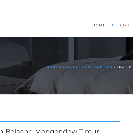
HOME
CONT
HOME
NEWS
UNCATEGORIZED
JUAL P
on Bolaang Mongondow Timur