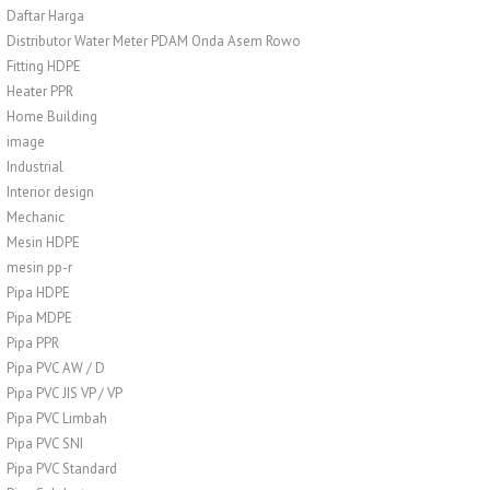
Daftar Harga
Distributor Water Meter PDAM Onda Asem Rowo
Fitting HDPE
Heater PPR
Home Building
image
Industrial
Interior design
Mechanic
Mesin HDPE
mesin pp-r
Pipa HDPE
Pipa MDPE
Pipa PPR
Pipa PVC AW / D
Pipa PVC JIS VP / VP
Pipa PVC Limbah
Pipa PVC SNI
Pipa PVC Standard