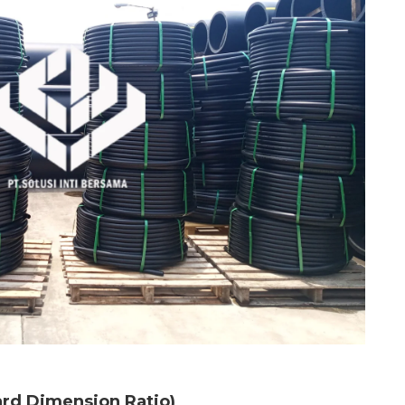
a HDPE
rd Dimension Ratio)