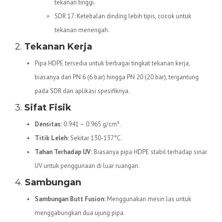
tekanan tinggi.
SDR 17: Ketebalan dinding lebih tipis, cocok untuk
tekanan menengah.
2.
Tekanan Kerja
Pipa HDPE tersedia untuk berbagai tingkat tekanan kerja,
biasanya dari PN 6 (6 bar) hingga PN 20 (20 bar), tergantung
pada SDR dan aplikasi spesifiknya.
3.
Sifat Fisik
Densitas:
0.941 – 0.965 g/cm³.
Titik Leleh:
Sekitar 130-137°C.
Tahan Terhadap UV:
Biasanya pipa HDPE stabil terhadap sinar
UV untuk penggunaan di luar ruangan.
4.
Sambungan
Sambungan Butt Fusion:
Menggunakan mesin las untuk
menggabungkan dua ujung pipa.