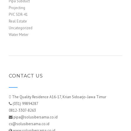
Pipa Subduct
Projecting
PVC SDR-41
Real Estate
Uncategorized
Water Meter
CONTACT US
The Quality Residence A16-17, Krian Sidoarjo-Jawa Timur
(031) 99894287
0812-3307-8263
pipa@solusibersama.co.id
cs@solusibersama.co.id
www.solusibersama.co.id