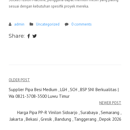
sesuai dengan kebutuhan spesifik proyek mereka.
admin
Uncategorized
0 comments
Share:
Navigasi
OLDER POST
pos
Supplier Pipa Besi Medium , LGH , SCH , BSP SNI Berkualitas |
Wa 0821-3708-3500 Luwu Timur
NEWER POST
Harga Pipa PP-R Vinilon Sidoarjo , Surabaya , Semarang ,
Jakarta , Bekasi , Gresik , Bandung , Tanggerang , Depok 2026