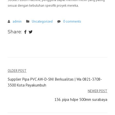
sesuai dengan kebutuhan spesifik proyek mereka.
admin
Uncategorized
0 comments
Share:
Navigasi
OLDER POST
pos
Supplier Pipa PVC AW-D-SNI Berkualitas | Wa 0821-3708-
3500 Kota Payakumbuh
NEWER POST
136. pipa hdpe 500mm surabaya