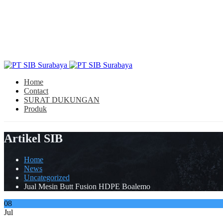
Home
Contact
SURAT DUKUNGAN
Produk
Artikel SIB
Home
News
Uncategorized
Jual Mesin Butt Fusion HDPE Boalemo
08
Jul