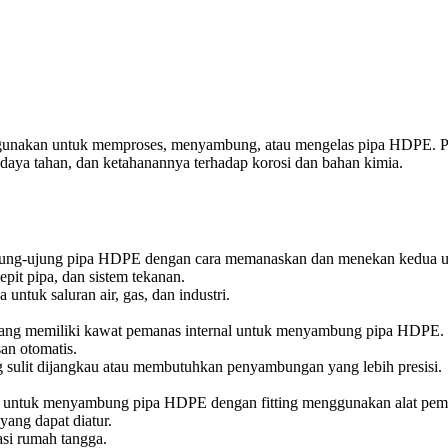
gunakan untuk memproses, menyambung, atau mengelas pipa HDPE. Pip
tan, daya tahan, dan ketahanannya terhadap korosi dan bahan kimia.
ung-ujung pipa HDPE dengan cara memanaskan dan menekan kedua uj
pit pipa, dan sistem tekanan.
uk saluran air, gas, dan industri.
 yang memiliki kawat pemanas internal untuk menyambung pipa HDPE.
an otomatis.
 sulit dijangkau atau membutuhkan penyambungan yang lebih presisi.
untuk menyambung pipa HDPE dengan fitting menggunakan alat pema
ang dapat diatur.
asi rumah tangga.