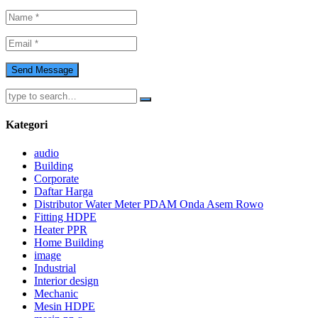
Kategori
audio
Building
Corporate
Daftar Harga
Distributor Water Meter PDAM Onda Asem Rowo
Fitting HDPE
Heater PPR
Home Building
image
Industrial
Interior design
Mechanic
Mesin HDPE