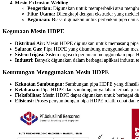
Mesin Extrusion Welding
Pengertian:
Digunakan untuk memperbaiki atau mengh
Fitur Utama:
Dilengkapi dengan ekstruder yang melel
Kegunaan:
Biasa digunakan untuk perbaikan pipa dan s
Kegunaan Mesin HDPE
Distribusi Air:
Mesin HDPE digunakan untuk memasang pipa HD
Saluran Gas:
Pipa HDPE yang disambung menggunakan mesin 
Sistem Irigasi:
Sistem irigasi di pertanian menggunakan pipa H
Industri:
Banyak digunakan dalam berbagai aplikasi industri te
Keuntungan Menggunakan Mesin HDPE
Kekuatan Sambungan:
Sambungan pipa HDPE yang dihasilka
Ketahanan:
Pipa HDPE dan sambungannya tahan terhadap koros
Fleksibilitas:
Mesin HDPE dapat digunakan untuk berbagai dia
Efisiensi:
Proses penyambungan pipa HDPE relatif cepat dan ef