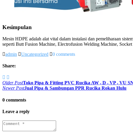
Kesimpulan
Mesin HDPE adalah alat vital dalam instalasi dan pemeliharaan sistem
seperti Butt Fusion Machine, Electrofusion Welding Machine, Socke
admin
Uncategorized
0 comments
Share:
Navigasi
Older Post
Toko Pipa & Fitting PVC Rucika AW , D , VP , VU S
Newer Post
Jual Pipa & Sambungan PPR Rucika Rokan Hulu
pos
0 comments
Leave a reply