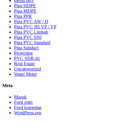
mesin pp-r
Pipa HDPE
Pipa MDPE
Pipa PPR
Pipa PVC AW / D
Pipa PVC JIS VP / VP
Pipa PVC Limbah
Pipa PVC SNI
Pipa PVC Standard
Pipa Subduct
Projecting
PVC SDR-41
Real Estate
Uncategorized
Water Meter
Meta
Masuk
Feed entri
Feed komentar
WordPress.org