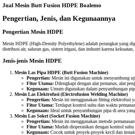
Jual Mesin Butt Fusion HDPE Boalemo
Pengertian, Jenis, dan Kegunaannya
Pengertian Mesin HDPE
Mesin HDPE (High-Density Polyethylene) adalah perangkat yang di
distribusi air, saluran gas, sistem irigasi, dan industri karena kekua
Jenis-jenis Mesin HDPE
Mesin Las Pipa HDPE (Butt Fusion Machine)
Pengertian:
Mesin ini digunakan untuk menyambung uj
Fitur Utama:
Dilengkapi dengan alat pemanas, alat penje
Kegunaan:
Umum digunakan dalam penyambungan pipa unt
Mesin Las Elektrofusi (Electrofusion Welding Machine)
Pengertian:
Mesin ini menggunakan fitting elektrofusi
Fitur Utama:
Terdapat kontrol suhu dan waktu pemanas
Kegunaan:
Ideal untuk penyambungan pipa di area yang
Mesin Las Soket (Socket Fusion Machine)
Pengertian:
Mesin ini menggunakan metode pemanasan 
Fitur Utama:
Mudah dioperasikan dengan kontrol suhu y
Kegunaan:
Cocok untuk proyek-proyek kecil dan instal