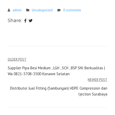
admin
Uncategorized
0 comments
Share:
Navigasi
OLDER POST
pos
Supplier Pipa Besi Medium , LGH , SCH , BSP SNI Berkualitas |
Wa 0821-3708-3500 Konawe Selatan
NEWER POST
Distributor Jual Fitting (Sambungan) HDPE Compression dan
Ijection Surabaya