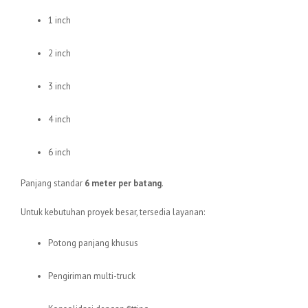
1 inch
2 inch
3 inch
4 inch
6 inch
Panjang standar
6 meter per batang
.
Untuk kebutuhan proyek besar, tersedia layanan:
Potong panjang khusus
Pengiriman multi-truck