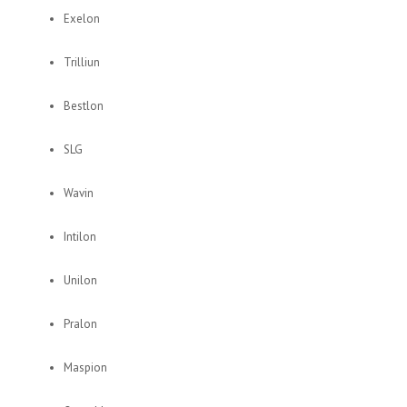
Exelon
Trilliun
Bestlon
SLG
Wavin
Intilon
Unilon
Pralon
Maspion