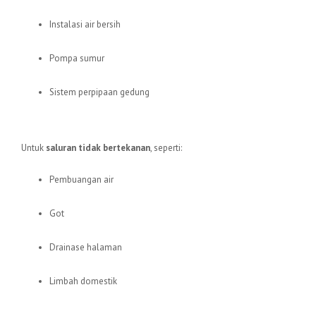
Instalasi air bersih
Pompa sumur
Sistem perpipaan gedung
2. PVC D
Untuk
saluran tidak bertekanan
, seperti:
Pembuangan air
Got
Drainase halaman
Limbah domestik
3. PVC SDR