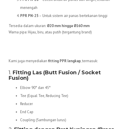
menengah
PPR PN-25
– Untuk sistem air panas bertekanan tinggi
Tersedia dalam ukuran:
Ø20 mm hingga Ø160 mm
Warna pipa: Hijau, biru, atau putih (tergantung brand)
Jenis Sambungan Pipa PPR
(Fitting PPR)
Kami juga menyediakan
fitting PPR lengkap
, termasuk:
1.
Fitting Las (Butt Fusion / Socket
Fusion)
Elbow 90° dan 45°
Tee (Equal Tee, Reducing Tee)
Reducer
End Cap
Coupling (Sambungan lurus)