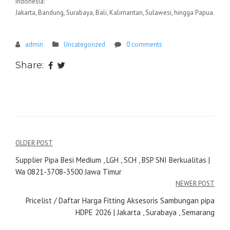
Indonesia:
Jakarta, Bandung, Surabaya, Bali, Kalimantan, Sulawesi, hingga Papua.
admin
Uncategorized
0 comments
Share:
Navigasi
OLDER POST
pos
Supplier Pipa Besi Medium , LGH , SCH , BSP SNI Berkualitas |
Wa 0821-3708-3500 Jawa Timur
NEWER POST
Pricelist / Daftar Harga Fitting Aksesoris Sambungan pipa
HDPE 2026 | Jakarta , Surabaya , Semarang