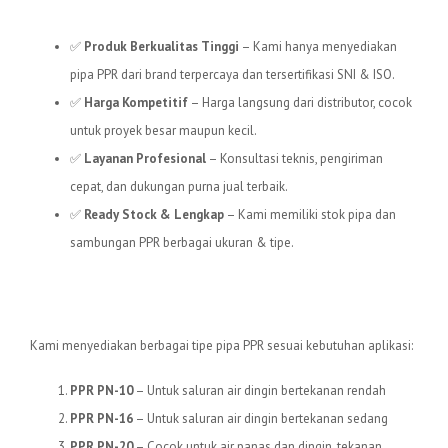
Bersama?
✅
Produk Berkualitas Tinggi
– Kami hanya menyediakan
pipa PPR dari brand terpercaya dan tersertifikasi SNI & ISO.
✅
Harga Kompetitif
– Harga langsung dari distributor, cocok
untuk proyek besar maupun kecil.
✅
Layanan Profesional
– Konsultasi teknis, pengiriman
cepat, dan dukungan purna jual terbaik.
✅
Ready Stock & Lengkap
– Kami memiliki stok pipa dan
sambungan PPR berbagai ukuran & tipe.
Jenis Pipa PPR yang Kami
Sediakan
Kami menyediakan berbagai tipe pipa PPR sesuai kebutuhan aplikasi:
PPR PN-10
– Untuk saluran air dingin bertekanan rendah
PPR PN-16
– Untuk saluran air dingin bertekanan sedang
PPR PN-20
– Cocok untuk air panas dan dingin, tekanan