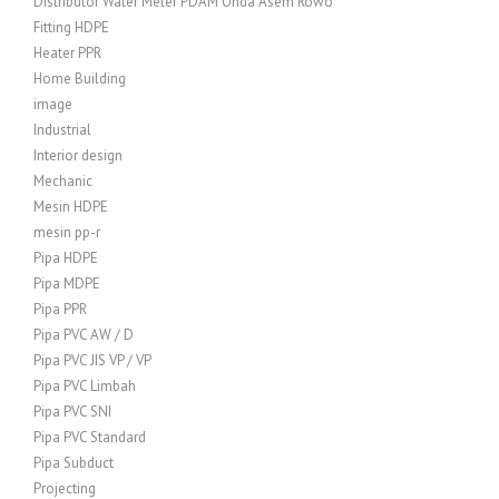
Distributor Water Meter PDAM Onda Asem Rowo
Fitting HDPE
Heater PPR
Home Building
image
Industrial
Interior design
Mechanic
Mesin HDPE
mesin pp-r
Pipa HDPE
Pipa MDPE
Pipa PPR
Pipa PVC AW / D
Pipa PVC JIS VP / VP
Pipa PVC Limbah
Pipa PVC SNI
Pipa PVC Standard
Pipa Subduct
Projecting