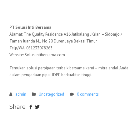
Hubungi Kami Sekarang!
PT Solusi Inti Bersama
Alamat: The Quality Residence A16 Jatikalang , Krian – Sidoarjo /
Taman Juanda M1 No 20 Duren Jaya Bekasi Timur
Telp/WA: 081233078263
Website: Solusiintibersama.com
Temukan solusi perpipaan terbaik bersama kami – mitra andal Anda
dalam pengadaan pipa HDPE berkualitas tinggi.
admin
Uncategorized
0 comments
Share: