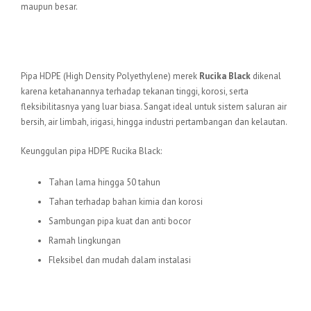
maupun besar.
Kenapa Memilih Pipa HDPE
Rucika Black?
Pipa HDPE (High Density Polyethylene) merek
Rucika Black
dikenal
karena ketahanannya terhadap tekanan tinggi, korosi, serta
fleksibilitasnya yang luar biasa. Sangat ideal untuk sistem saluran air
bersih, air limbah, irigasi, hingga industri pertambangan dan kelautan.
Keunggulan pipa HDPE Rucika Black:
Tahan lama hingga 50 tahun
Tahan terhadap bahan kimia dan korosi
Sambungan pipa kuat dan anti bocor
Ramah lingkungan
Fleksibel dan mudah dalam instalasi
Tersedia Lengkap Berbagai
Ukuran & Sambungan