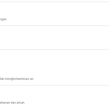
ngan.
dak mengkontaminasi air.
 tekanan dan aman.