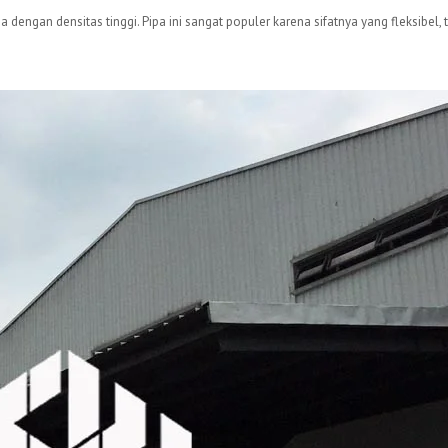
a dengan densitas tinggi. Pipa ini sangat populer karena sifatnya yang fleksibel