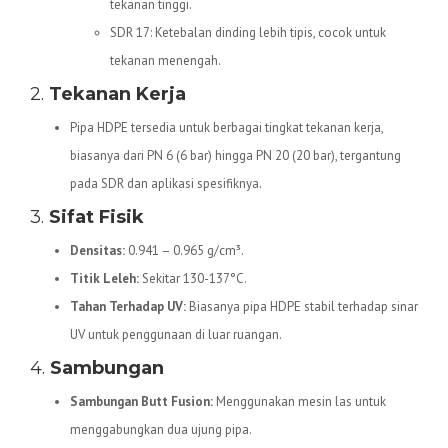
tekanan tinggi.
SDR 17: Ketebalan dinding lebih tipis, cocok untuk
tekanan menengah.
2.
Tekanan Kerja
Pipa HDPE tersedia untuk berbagai tingkat tekanan kerja,
biasanya dari PN 6 (6 bar) hingga PN 20 (20 bar), tergantung
pada SDR dan aplikasi spesifiknya.
3.
Sifat Fisik
Densitas:
0.941 – 0.965 g/cm³.
Titik Leleh:
Sekitar 130-137°C.
Tahan Terhadap UV:
Biasanya pipa HDPE stabil terhadap sinar
UV untuk penggunaan di luar ruangan.
4.
Sambungan
Sambungan Butt Fusion:
Menggunakan mesin las untuk
menggabungkan dua ujung pipa.