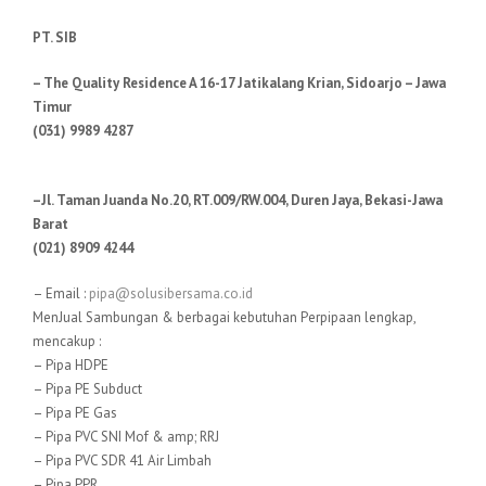
PT. SIB
– The Quality Residence A 16-17 Jatikalang Krian, Sidoarjo – Jawa
Timur
(031) 9989 4287
–Jl. Taman Juanda No.20, RT.009/RW.004, Duren Jaya, Bekasi-Jawa
Barat
(021) 8909 4244
– Email :
pipa@solusibersama.co.id
MenJual Sambungan & berbagai kebutuhan Perpipaan lengkap,
mencakup :
– Pipa HDPE
– Pipa PE Subduct
– Pipa PE Gas
– Pipa PVC SNI Mof & amp; RRJ
– Pipa PVC SDR 41 Air Limbah
– Pipa PPR