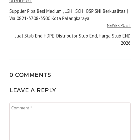
Navigasi
OLDER POST
pos
Supplier Pipa Besi Medium , LGH , SCH , BSP SNI Berkualitas |
Wa 0821-3708-3500 Kota Palangkaraya
NEWER POST
Jual Stub End HDPE, Distributor Stub End, Harga Stub END
2026
0 COMMENTS
LEAVE A REPLY