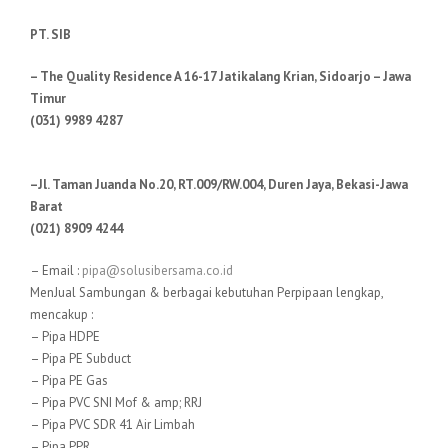
PT. SIB
– The Quality Residence A 16-17 Jatikalang Krian, Sidoarjo – Jawa
Timur
(031) 9989 4287
–Jl. Taman Juanda No.20, RT.009/RW.004, Duren Jaya, Bekasi-Jawa
Barat
(021) 8909 4244
– Email :
pipa@solusibersama.co.id
MenJual Sambungan & berbagai kebutuhan Perpipaan lengkap,
mencakup :
– Pipa HDPE
– Pipa PE Subduct
– Pipa PE Gas
– Pipa PVC SNI Mof & amp; RRJ
– Pipa PVC SDR 41 Air Limbah
– Pipa PPR