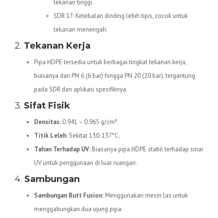
tekanan tinggi.
SDR 17: Ketebalan dinding lebih tipis, cocok untuk
tekanan menengah.
2.
Tekanan Kerja
Pipa HDPE tersedia untuk berbagai tingkat tekanan kerja,
biasanya dari PN 6 (6 bar) hingga PN 20 (20 bar), tergantung
pada SDR dan aplikasi spesifiknya.
3.
Sifat Fisik
Densitas:
0.941 – 0.965 g/cm³.
Titik Leleh:
Sekitar 130-137°C.
Tahan Terhadap UV:
Biasanya pipa HDPE stabil terhadap sinar
UV untuk penggunaan di luar ruangan.
4.
Sambungan
Sambungan Butt Fusion:
Menggunakan mesin las untuk
menggabungkan dua ujung pipa.