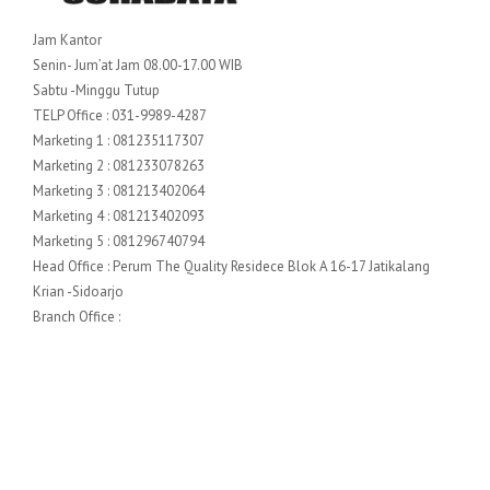
Jam Kantor
Senin- Jum’at Jam 08.00-17.00 WIB
Sabtu -Minggu Tutup
TELP Office : 031-9989-4287
Marketing 1 : 081235117307
Marketing 2 : 081233078263
Marketing 3 : 081213402064
Marketing 4 : 081213402093
Marketing 5 : 081296740794
Head Office : Perum The Quality Residece Blok A 16-17 Jatikalang
Krian -Sidoarjo
Branch Office :