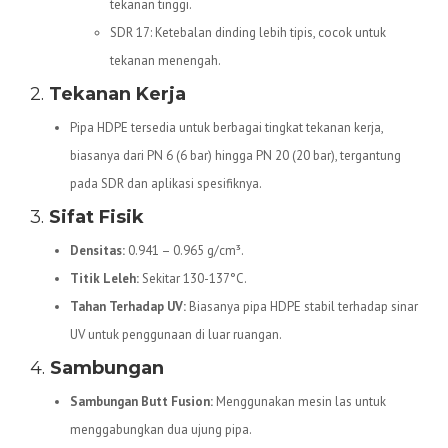
tekanan tinggi.
SDR 17: Ketebalan dinding lebih tipis, cocok untuk
tekanan menengah.
2.
Tekanan Kerja
Pipa HDPE tersedia untuk berbagai tingkat tekanan kerja,
biasanya dari PN 6 (6 bar) hingga PN 20 (20 bar), tergantung
pada SDR dan aplikasi spesifiknya.
3.
Sifat Fisik
Densitas:
0.941 – 0.965 g/cm³.
Titik Leleh:
Sekitar 130-137°C.
Tahan Terhadap UV:
Biasanya pipa HDPE stabil terhadap sinar
UV untuk penggunaan di luar ruangan.
4.
Sambungan
Sambungan Butt Fusion:
Menggunakan mesin las untuk
menggabungkan dua ujung pipa.