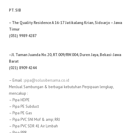
PT. SIB
– The Quality Residence A 16-17 Jatikalang Krian, Sidoarjo – Jawa
Timur
(031) 9989 4287
–Jl. Taman Juanda No.20, RT.009/RW.004, Duren Jaya, Bekasi-Jawa
Barat
(021) 8909 4244
– Email :
pipa@solusibersama.co.id
MenJual Sambungan & berbagai kebutuhan Perpipaan lengkap,
mencakup :
– Pipa HDPE
– Pipa PE Subduct
– Pipa PE Gas
– Pipa PVC SNI Mof & amp; RRJ
– Pipa PVC SDR 41 Air Limbah
– Pipa PPR