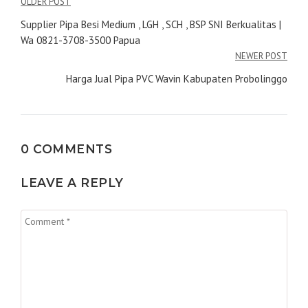
Navigasi
OLDER POST
pos
Supplier Pipa Besi Medium , LGH , SCH , BSP SNI Berkualitas |
Wa 0821-3708-3500 Papua
NEWER POST
Harga Jual Pipa PVC Wavin Kabupaten Probolinggo
0 COMMENTS
LEAVE A REPLY