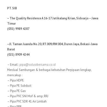
PT. SIB
– The Quality Residence A 16-17 Jatikalang Krian, Sidoarjo – Jawa
Timur
(031) 9989 4287
–Jl. Taman Juanda No.20, RT.009/RW.004, Duren Jaya, Bekasi-Jawa
Barat
(021) 8909 4244
– Email :
pipa@solusibersama.co.id
MenJual Sambungan & berbagai kebutuhan Perpipaan lengkap,
mencakup :
– Pipa HDPE
– Pipa PE Subduct
– Pipa PE Gas
– Pipa PVC SNI Mof & amp; RRJ
– Pipa PVC SDR 41 Air Limbah
– Pipa PPR