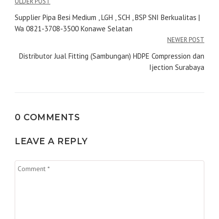
Navigasi
OLDER POST
pos
Supplier Pipa Besi Medium , LGH , SCH , BSP SNI Berkualitas |
Wa 0821-3708-3500 Konawe Selatan
NEWER POST
Distributor Jual Fitting (Sambungan) HDPE Compression dan
Ijection Surabaya
0 COMMENTS
LEAVE A REPLY