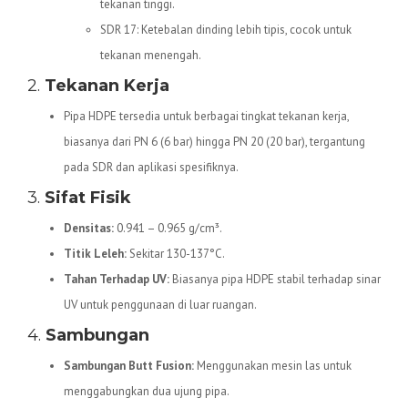
tekanan tinggi.
SDR 17: Ketebalan dinding lebih tipis, cocok untuk
tekanan menengah.
2.
Tekanan Kerja
Pipa HDPE tersedia untuk berbagai tingkat tekanan kerja,
biasanya dari PN 6 (6 bar) hingga PN 20 (20 bar), tergantung
pada SDR dan aplikasi spesifiknya.
3.
Sifat Fisik
Densitas:
0.941 – 0.965 g/cm³.
Titik Leleh:
Sekitar 130-137°C.
Tahan Terhadap UV:
Biasanya pipa HDPE stabil terhadap sinar
UV untuk penggunaan di luar ruangan.
4.
Sambungan
Sambungan Butt Fusion:
Menggunakan mesin las untuk
menggabungkan dua ujung pipa.