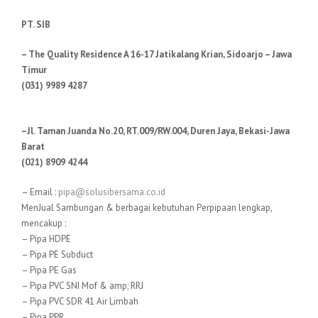
PT. SIB
– The Quality Residence A 16-17 Jatikalang Krian, Sidoarjo – Jawa
Timur
(031) 9989 4287
–Jl. Taman Juanda No.20, RT.009/RW.004, Duren Jaya, Bekasi-Jawa
Barat
(021) 8909 4244
– Email :
pipa@solusibersama.co.id
MenJual Sambungan & berbagai kebutuhan Perpipaan lengkap,
mencakup :
– Pipa HDPE
– Pipa PE Subduct
– Pipa PE Gas
– Pipa PVC SNI Mof & amp; RRJ
– Pipa PVC SDR 41 Air Limbah
– Pipa PPR