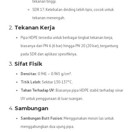
tekanan tinggi.
SDR 17: Ketebalan dinding lebih tipis, cocok untuk
tekanan menengah.
2.
Tekanan Kerja
Pipa HDPE tersedia untuk berbagai tingkat tekanan kerja,
biasanya dari PN 6 (6 bar) hingga PN 20 (20 bar), tergantung
pada SDR dan aplikasi spesifiknya.
3.
Sifat Fisik
Densitas:
0.941 – 0.965 g/cm³.
Titik Leleh:
Sekitar 130-137°C.
Tahan Terhadap UV:
Biasanya pipa HDPE stabil terhadap sinar
UV untuk penggunaan di luar ruangan.
4.
Sambungan
Sambungan Butt Fusion:
Menggunakan mesin las untuk
menggabungkan dua ujung pipa.