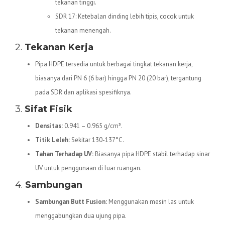
tekanan tinggi.
SDR 17: Ketebalan dinding lebih tipis, cocok untuk
tekanan menengah.
2.
Tekanan Kerja
Pipa HDPE tersedia untuk berbagai tingkat tekanan kerja,
biasanya dari PN 6 (6 bar) hingga PN 20 (20 bar), tergantung
pada SDR dan aplikasi spesifiknya.
3.
Sifat Fisik
Densitas:
0.941 – 0.965 g/cm³.
Titik Leleh:
Sekitar 130-137°C.
Tahan Terhadap UV:
Biasanya pipa HDPE stabil terhadap sinar
UV untuk penggunaan di luar ruangan.
4.
Sambungan
Sambungan Butt Fusion:
Menggunakan mesin las untuk
menggabungkan dua ujung pipa.