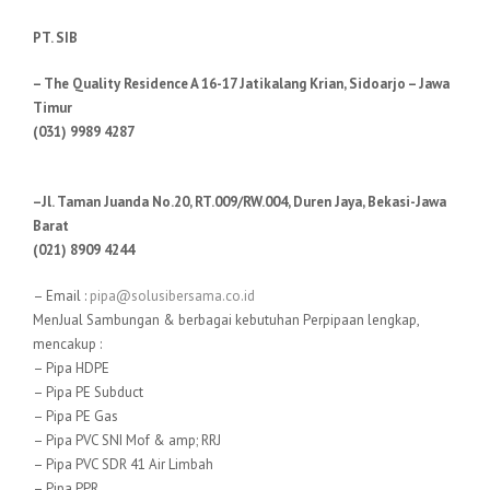
PT. SIB
– The Quality Residence A 16-17 Jatikalang Krian, Sidoarjo – Jawa
Timur
(031) 9989 4287
–Jl. Taman Juanda No.20, RT.009/RW.004, Duren Jaya, Bekasi-Jawa
Barat
(021) 8909 4244
– Email :
pipa@solusibersama.co.id
MenJual Sambungan & berbagai kebutuhan Perpipaan lengkap,
mencakup :
– Pipa HDPE
– Pipa PE Subduct
– Pipa PE Gas
– Pipa PVC SNI Mof & amp; RRJ
– Pipa PVC SDR 41 Air Limbah
– Pipa PPR