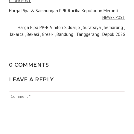
Navigasi
OLDER POST
pos
Harga Pipa & Sambungan PPR Rucika Kepulauan Meranti
NEWER POST
Harga Pipa PP-R Vinilon Sidoarjo , Surabaya , Semarang ,
Jakarta , Bekasi , Gresik , Bandung , Tanggerang , Depok 2026
0 COMMENTS
LEAVE A REPLY