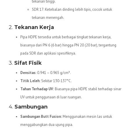
tekanan tinggi.
SDR 17: Ketebalan dinding lebih tipis, cocok untuk
tekanan menengah.
2.
Tekanan Kerja
Pipa HDPE tersedia untuk berbagai tingkat tekanan kerja,
biasanya dari PN 6 (6 bar) hingga PN 20 (20 bar), tergantung
pada SDR dan aplikasi spesifiknya.
3.
Sifat Fisik
Densitas:
0.941 – 0.965 g/cm³.
Titik Leleh:
Sekitar 130-137°C.
Tahan Terhadap UV:
Biasanya pipa HDPE stabil terhadap sinar
UV untuk penggunaan di luar ruangan.
4.
Sambungan
Sambungan Butt Fusion:
Menggunakan mesin las untuk
menggabungkan dua ujung pipa.