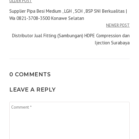
Navigasi
OLDER POST
pos
Supplier Pipa Besi Medium , LGH , SCH , BSP SNI Berkualitas |
Wa 0821-3708-3500 Konawe Selatan
NEWER POST
Distributor Jual Fitting (Sambungan) HDPE Compression dan
Ijection Surabaya
0 COMMENTS
LEAVE A REPLY