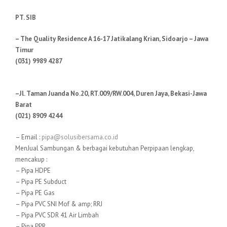
PT. SIB
– The Quality Residence A 16-17 Jatikalang Krian, Sidoarjo – Jawa
Timur
(031) 9989 4287
–Jl. Taman Juanda No.20, RT.009/RW.004, Duren Jaya, Bekasi-Jawa
Barat
(021) 8909 4244
– Email :
pipa@solusibersama.co.id
MenJual Sambungan & berbagai kebutuhan Perpipaan lengkap,
mencakup :
– Pipa HDPE
– Pipa PE Subduct
– Pipa PE Gas
– Pipa PVC SNI Mof & amp; RRJ
– Pipa PVC SDR 41 Air Limbah
– Pipa PPR