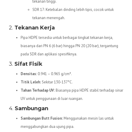
tekanan tinggi.
SDR 17: Ketebalan dinding lebih tipis, cocok untuk
tekanan menengah.
2.
Tekanan Kerja
Pipa HDPE tersedia untuk berbagai tingkat tekanan kerja,
biasanya dari PN 6 (6 bar) hingga PN 20 (20 bar), tergantung
pada SDR dan aplikasi spesifiknya.
3.
Sifat Fisik
Densitas:
0.941 – 0.965 g/cm³.
Titik Leleh:
Sekitar 130-137°C.
Tahan Terhadap UV:
Biasanya pipa HDPE stabil terhadap sinar
UV untuk penggunaan di luar ruangan.
4.
Sambungan
Sambungan Butt Fusion:
Menggunakan mesin las untuk
menggabungkan dua ujung pipa.