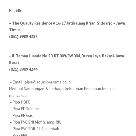
PT. SIB
– The Quality Residence A 16-17 Jatikalang Krian, Sidoarjo – Jawa
Timur
(031) 9989 4287
–Jl. Taman Juanda No.20, RT.009/RW.004, Duren Jaya, Bekasi-Jawa
Barat
(021) 8909 4244
– Email :
pipa@solusibersama.co.id
MenJual Sambungan & berbagai kebutuhan Perpipaan lengkap,
mencakup :
– Pipa HDPE
– Pipa PE Subduct
– Pipa PE Gas
– Pipa PVC SNI Mof & amp; RRJ
– Pipa PVC SDR 41 Air Limbah
– Pipa PPR