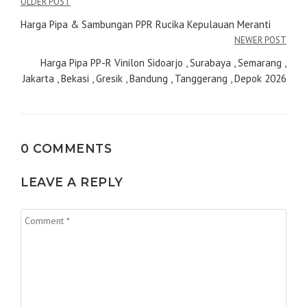
Navigasi
OLDER POST
pos
Harga Pipa & Sambungan PPR Rucika Kepulauan Meranti
NEWER POST
Harga Pipa PP-R Vinilon Sidoarjo , Surabaya , Semarang ,
Jakarta , Bekasi , Gresik , Bandung , Tanggerang , Depok 2026
0 COMMENTS
LEAVE A REPLY