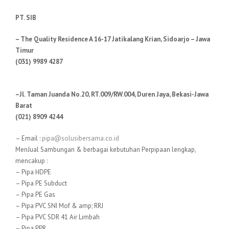
PT. SIB
– The Quality Residence A 16-17 Jatikalang Krian, Sidoarjo – Jawa
Timur
(031) 9989 4287
–Jl. Taman Juanda No.20, RT.009/RW.004, Duren Jaya, Bekasi-Jawa
Barat
(021) 8909 4244
– Email :
pipa@solusibersama.co.id
MenJual Sambungan & berbagai kebutuhan Perpipaan lengkap,
mencakup :
– Pipa HDPE
– Pipa PE Subduct
– Pipa PE Gas
– Pipa PVC SNI Mof & amp; RRJ
– Pipa PVC SDR 41 Air Limbah
– Pipa PPR