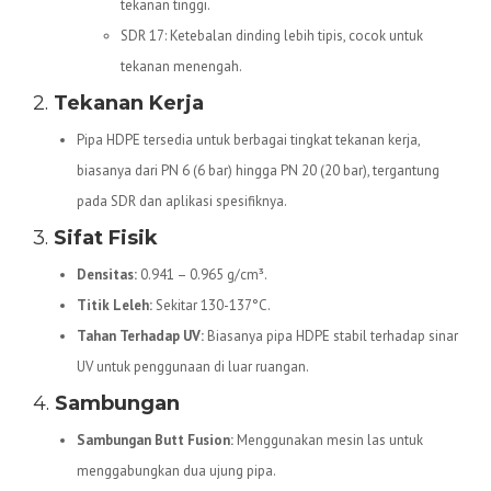
tekanan tinggi.
SDR 17: Ketebalan dinding lebih tipis, cocok untuk
tekanan menengah.
2.
Tekanan Kerja
Pipa HDPE tersedia untuk berbagai tingkat tekanan kerja,
biasanya dari PN 6 (6 bar) hingga PN 20 (20 bar), tergantung
pada SDR dan aplikasi spesifiknya.
3.
Sifat Fisik
Densitas:
0.941 – 0.965 g/cm³.
Titik Leleh:
Sekitar 130-137°C.
Tahan Terhadap UV:
Biasanya pipa HDPE stabil terhadap sinar
UV untuk penggunaan di luar ruangan.
4.
Sambungan
Sambungan Butt Fusion:
Menggunakan mesin las untuk
menggabungkan dua ujung pipa.