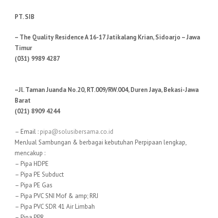
PT. SIB
– The Quality Residence A 16-17 Jatikalang Krian, Sidoarjo – Jawa
Timur
(031) 9989 4287
–Jl. Taman Juanda No.20, RT.009/RW.004, Duren Jaya, Bekasi-Jawa
Barat
(021) 8909 4244
– Email :
pipa@solusibersama.co.id
MenJual Sambungan & berbagai kebutuhan Perpipaan lengkap,
mencakup :
– Pipa HDPE
– Pipa PE Subduct
– Pipa PE Gas
– Pipa PVC SNI Mof & amp; RRJ
– Pipa PVC SDR 41 Air Limbah
– Pipa PPR