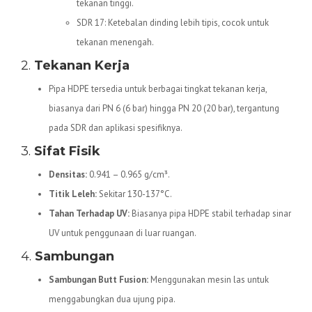
tekanan tinggi.
SDR 17: Ketebalan dinding lebih tipis, cocok untuk
tekanan menengah.
2.
Tekanan Kerja
Pipa HDPE tersedia untuk berbagai tingkat tekanan kerja,
biasanya dari PN 6 (6 bar) hingga PN 20 (20 bar), tergantung
pada SDR dan aplikasi spesifiknya.
3.
Sifat Fisik
Densitas:
0.941 – 0.965 g/cm³.
Titik Leleh:
Sekitar 130-137°C.
Tahan Terhadap UV:
Biasanya pipa HDPE stabil terhadap sinar
UV untuk penggunaan di luar ruangan.
4.
Sambungan
Sambungan Butt Fusion:
Menggunakan mesin las untuk
menggabungkan dua ujung pipa.