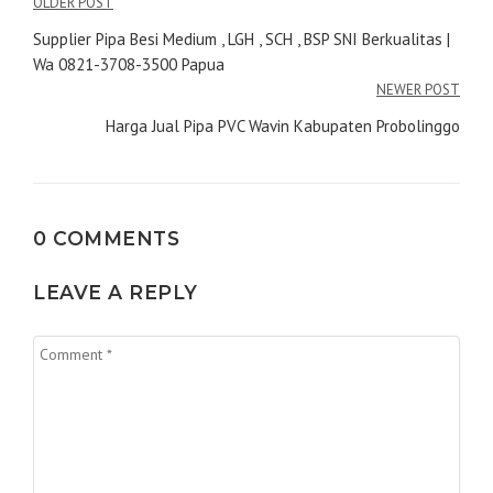
Navigasi
OLDER POST
pos
Supplier Pipa Besi Medium , LGH , SCH , BSP SNI Berkualitas |
Wa 0821-3708-3500 Papua
NEWER POST
Harga Jual Pipa PVC Wavin Kabupaten Probolinggo
0 COMMENTS
LEAVE A REPLY