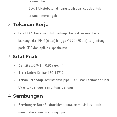
tekanan tinggi.
SDR 17: Ketebalan dinding lebih tipis, cocok untuk
tekanan menengah.
2.
Tekanan Kerja
Pipa HDPE tersedia untuk berbagai tingkat tekanan kerja,
biasanya dari PN 6 (6 bar) hingga PN 20 (20 bar), tergantung
pada SDR dan aplikasi spesifiknya.
3.
Sifat Fisik
Densitas:
0.941 – 0.965 g/cm³.
Titik Leleh:
Sekitar 130-137°C.
Tahan Terhadap UV:
Biasanya pipa HDPE stabil terhadap sinar
UV untuk penggunaan di luar ruangan.
4.
Sambungan
Sambungan Butt Fusion:
Menggunakan mesin las untuk
menggabungkan dua ujung pipa.