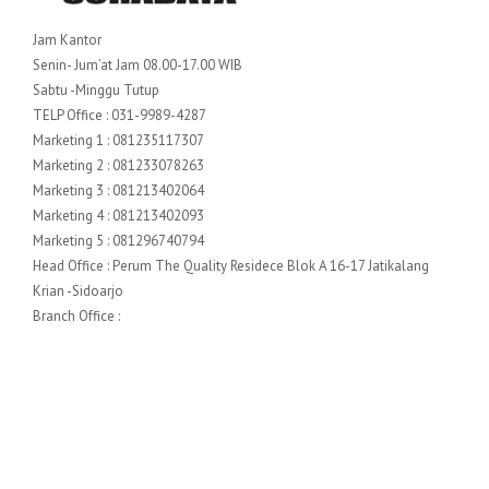
Jam Kantor
Senin- Jum’at Jam 08.00-17.00 WIB
Sabtu -Minggu Tutup
TELP Office : 031-9989-4287
Marketing 1 : 081235117307
Marketing 2 : 081233078263
Marketing 3 : 081213402064
Marketing 4 : 081213402093
Marketing 5 : 081296740794
Head Office : Perum The Quality Residece Blok A 16-17 Jatikalang
Krian -Sidoarjo
Branch Office :