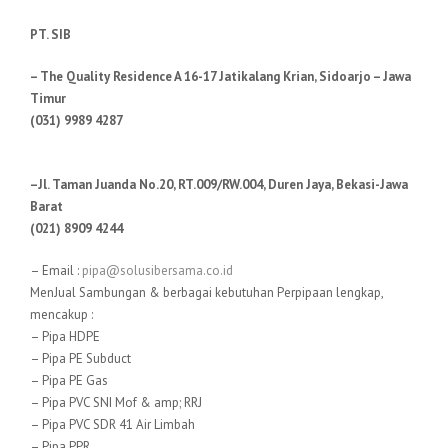
PT. SIB
– The Quality Residence A 16-17 Jatikalang Krian, Sidoarjo – Jawa
Timur
(031) 9989 4287
–Jl. Taman Juanda No.20, RT.009/RW.004, Duren Jaya, Bekasi-Jawa
Barat
(021) 8909 4244
– Email :
pipa@solusibersama.co.id
MenJual Sambungan & berbagai kebutuhan Perpipaan lengkap,
mencakup :
– Pipa HDPE
– Pipa PE Subduct
– Pipa PE Gas
– Pipa PVC SNI Mof & amp; RRJ
– Pipa PVC SDR 41 Air Limbah
– Pipa PPR