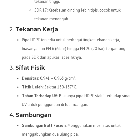
tekanan tinggi.
SDR 17: Ketebalan dinding lebih tipis, cocok untuk
tekanan menengah.
2.
Tekanan Kerja
Pipa HDPE tersedia untuk berbagai tingkat tekanan kerja,
biasanya dari PN 6 (6 bar) hingga PN 20 (20 bar), tergantung
pada SDR dan aplikasi spesifiknya.
3.
Sifat Fisik
Densitas:
0.941 – 0.965 g/cm³.
Titik Leleh:
Sekitar 130-137°C.
Tahan Terhadap UV:
Biasanya pipa HDPE stabil terhadap sinar
UV untuk penggunaan di luar ruangan.
4.
Sambungan
Sambungan Butt Fusion:
Menggunakan mesin las untuk
menggabungkan dua ujung pipa.