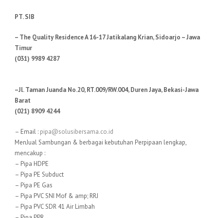
PT. SIB
– The Quality Residence A 16-17 Jatikalang Krian, Sidoarjo – Jawa
Timur
(031) 9989 4287
–Jl. Taman Juanda No.20, RT.009/RW.004, Duren Jaya, Bekasi-Jawa
Barat
(021) 8909 4244
– Email :
pipa@solusibersama.co.id
MenJual Sambungan & berbagai kebutuhan Perpipaan lengkap,
mencakup :
– Pipa HDPE
– Pipa PE Subduct
– Pipa PE Gas
– Pipa PVC SNI Mof & amp; RRJ
– Pipa PVC SDR 41 Air Limbah
– Pipa PPR