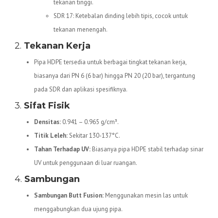
tekanan tinggi.
SDR 17: Ketebalan dinding lebih tipis, cocok untuk
tekanan menengah.
2.
Tekanan Kerja
Pipa HDPE tersedia untuk berbagai tingkat tekanan kerja,
biasanya dari PN 6 (6 bar) hingga PN 20 (20 bar), tergantung
pada SDR dan aplikasi spesifiknya.
3.
Sifat Fisik
Densitas:
0.941 – 0.965 g/cm³.
Titik Leleh:
Sekitar 130-137°C.
Tahan Terhadap UV:
Biasanya pipa HDPE stabil terhadap sinar
UV untuk penggunaan di luar ruangan.
4.
Sambungan
Sambungan Butt Fusion:
Menggunakan mesin las untuk
menggabungkan dua ujung pipa.