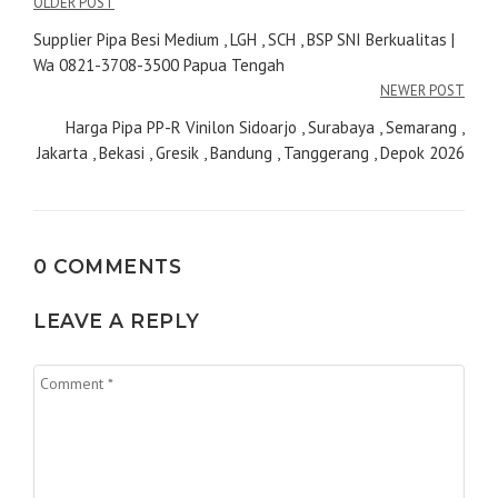
Navigasi
OLDER POST
pos
Supplier Pipa Besi Medium , LGH , SCH , BSP SNI Berkualitas |
Wa 0821-3708-3500 Papua Tengah
NEWER POST
Harga Pipa PP-R Vinilon Sidoarjo , Surabaya , Semarang ,
Jakarta , Bekasi , Gresik , Bandung , Tanggerang , Depok 2026
0 COMMENTS
LEAVE A REPLY