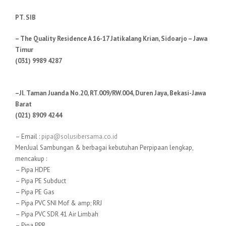
PT. SIB
– The Quality Residence A 16-17 Jatikalang Krian, Sidoarjo – Jawa
Timur
(031) 9989 4287
–Jl. Taman Juanda No.20, RT.009/RW.004, Duren Jaya, Bekasi-Jawa
Barat
(021) 8909 4244
– Email :
pipa@solusibersama.co.id
MenJual Sambungan & berbagai kebutuhan Perpipaan lengkap,
mencakup :
– Pipa HDPE
– Pipa PE Subduct
– Pipa PE Gas
– Pipa PVC SNI Mof & amp; RRJ
– Pipa PVC SDR 41 Air Limbah
– Pipa PPR