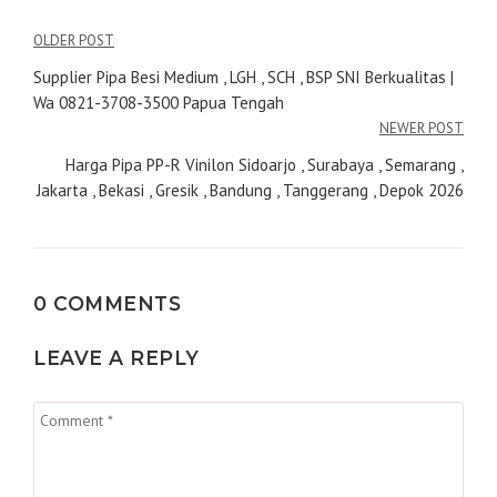
Navigasi
OLDER POST
pos
Supplier Pipa Besi Medium , LGH , SCH , BSP SNI Berkualitas |
Wa 0821-3708-3500 Papua Tengah
NEWER POST
Harga Pipa PP-R Vinilon Sidoarjo , Surabaya , Semarang ,
Jakarta , Bekasi , Gresik , Bandung , Tanggerang , Depok 2026
0 COMMENTS
LEAVE A REPLY