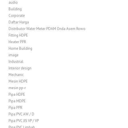
audio
Building
Corporate
Daftar Harga
Distributor Water Meter PDAM Onda Asem Rowo
Fitting HDPE
Heater PPR
Home Building
image
Industrial
Interior design
Mechanic
Mesin HDPE
mesin pp-r
Pipa HDPE
Pipa MDPE
Pipa PPR
Pipa PVC AW / D
Pipa PVC JIS VP / VP
Pipa PVC Limbah