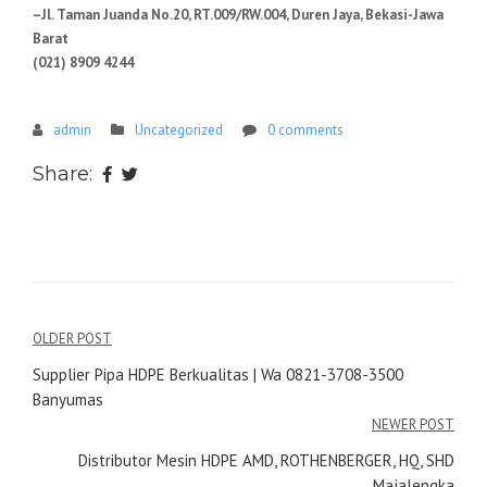
–Jl. Taman Juanda No.20, RT.009/RW.004, Duren Jaya, Bekasi-Jawa
Barat
(021) 8909 4244
admin
Uncategorized
0 comments
Share:
Navigasi
OLDER POST
pos
Supplier Pipa HDPE Berkualitas | Wa 0821-3708-3500
Banyumas
NEWER POST
Distributor Mesin HDPE AMD, ROTHENBERGER, HQ, SHD
Majalengka