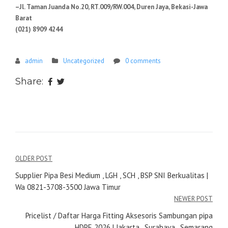
–Jl. Taman Juanda No.20, RT.009/RW.004, Duren Jaya, Bekasi-Jawa
Barat
(021) 8909 4244
admin
Uncategorized
0 comments
Share:
Navigasi
OLDER POST
pos
Supplier Pipa Besi Medium , LGH , SCH , BSP SNI Berkualitas |
Wa 0821-3708-3500 Jawa Timur
NEWER POST
Pricelist / Daftar Harga Fitting Aksesoris Sambungan pipa
HDPE 2026 | Jakarta , Surabaya , Semarang