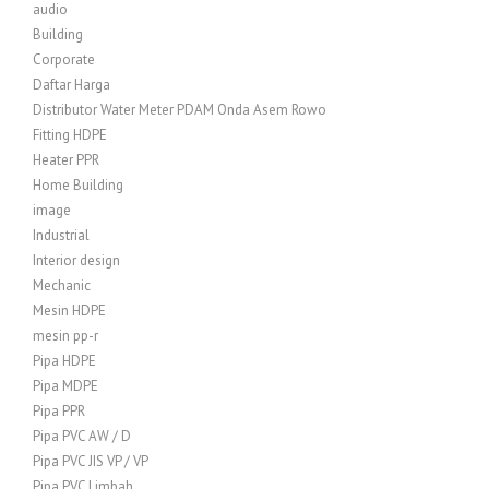
audio
Building
Corporate
Daftar Harga
Distributor Water Meter PDAM Onda Asem Rowo
Fitting HDPE
Heater PPR
Home Building
image
Industrial
Interior design
Mechanic
Mesin HDPE
mesin pp-r
Pipa HDPE
Pipa MDPE
Pipa PPR
Pipa PVC AW / D
Pipa PVC JIS VP / VP
Pipa PVC Limbah